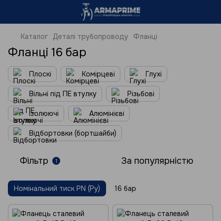
Каталог
Деталі трубопроводу
Фланці
Фланці 16 бар
Плоскі
Комірцеві
Глухі
Вільні під ПЕ втулку
Різьбові
Ізолюючі
Алюмінієві
Відбортовки (бортшайби)
Фільтр
За популярністю
1
Номінальний тиск PN (Ру)
16 бар