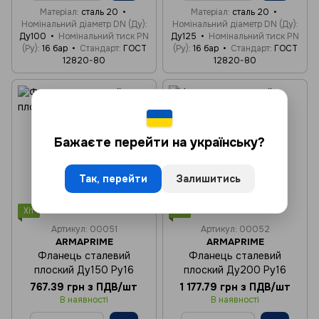
Матеріал
сталь 20
Матеріал
сталь 20
Номінальний діаметр DN (Ду)
Номінальний діаметр DN (Ду)
Ду100
Номінальний тиск PN
Ду125
Номінальний тиск PN
(Ру)
16 бар
Стандарт
ГОСТ
(Ру)
16 бар
Стандарт
ГОСТ
12820-80
12820-80
Бажаєте перейти на українську?
Так, перейти
Залишитись
Хіт
Хіт
Артикул: 00051
Артикул: 00052
ARMAPRIME
ARMAPRIME
Фланець сталевий
Фланець сталевий
плоский Ду150 Ру16
плоский Ду200 Ру16
767.39 грн з ПДВ/шт
1 177.79 грн з ПДВ/шт
В наявності
В наявності