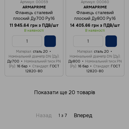
Артикул: 00059
Артикул: 00060
ARMAPRIME
ARMAPRIME
Фланець сталевий
Фланець сталевий
плоский Ду700 Ру16
плоский Ду800 Ру16
11 945.64 грн з ПДВ/шт
14 405.66 грн з ПДВ/шт
В наявності
В наявності
Матеріал
сталь 20
Матеріал
сталь 20
Номінальний діаметр DN (Ду)
Номінальний діаметр DN (Ду)
Ду700
Номінальний тиск PN
Ду800
Номінальний тиск PN
(Ру)
16 бар
Стандарт
ГОСТ
(Ру)
16 бар
Стандарт
ГОСТ
12820-80
12820-80
Показати ще 20 товарів
Назад
Вперед
1
з 7