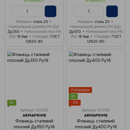
В наявності
В наявності
Матеріал
сталь 20
Матеріал
сталь 20
Номінальний діаметр DN (Ду)
Номінальний діаметр DN (Ду)
Ду250
Номінальний тиск PN
Ду300
Номінальний тиск PN
(Ру)
16 бар
Стандарт
ГОСТ
(Ру)
16 бар
Стандарт
ГОСТ
12820-80
12820-80
Розпродаж
Хіт
Хіт
−5%
Артикул: 00055
Артикул: 00056
ARMAPRIME
ARMAPRIME
Фланець сталевий
Фланець сталевий
плоский Ду350 Ру16
плоский Ду400 Ру16