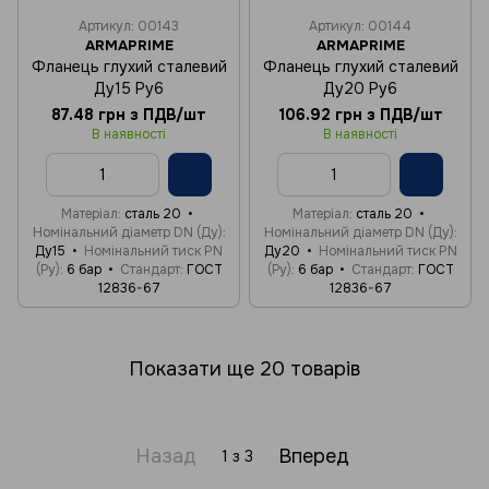
Артикул: 00143
Артикул: 00144
ARMAPRIME
ARMAPRIME
Фланець глухий сталевий
Фланець глухий сталевий
Ду15 Ру6
Ду20 Ру6
87.48 грн з ПДВ/шт
106.92 грн з ПДВ/шт
В наявності
В наявності
Матеріал
сталь 20
Матеріал
сталь 20
Номінальний діаметр DN (Ду)
Номінальний діаметр DN (Ду)
Ду15
Номінальний тиск PN
Ду20
Номінальний тиск PN
(Ру)
6 бар
Стандарт
ГОСТ
(Ру)
6 бар
Стандарт
ГОСТ
12836-67
12836-67
Показати ще 20 товарів
Назад
Вперед
1
з 3