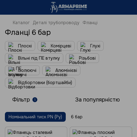
Каталог
Деталі трубопроводу
Фланці
Фланці 6 бар
Плоскі
Комірцеві
Глухі
Вільні під ПЕ втулку
Різьбові
Ізолюючі
Алюмінієві
Відбортовки (бортшайби)
Фільтр
За популярністю
1
Номінальний тиск PN (Ру)
6 бар