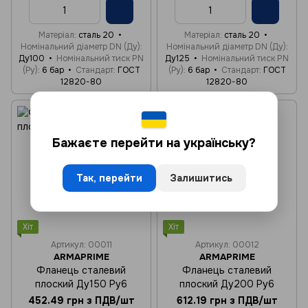
Матеріал
сталь 20
Матеріал
сталь 20
Номінальний діаметр DN (Ду)
Номінальний діаметр DN (Ду)
Ду100
Номінальний тиск PN
Ду125
Номінальний тиск PN
(Ру)
6 бар
Стандарт
ГОСТ
(Ру)
6 бар
Стандарт
ГОСТ
12820-80
12820-80
Бажаєте перейти на українську?
Так, перейти
Залишитись
Хіт
Хіт
Артикул: 00011
Артикул: 00012
ARMAPRIME
ARMAPRIME
Фланець сталевий
Фланець сталевий
плоский Ду150 Ру6
плоский Ду200 Ру6
452.49 грн з ПДВ/шт
612.19 грн з ПДВ/шт