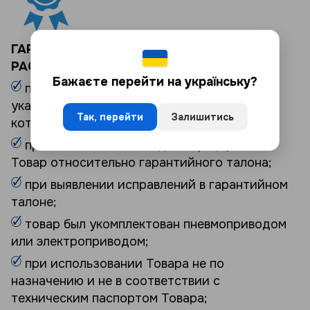
ГАРАНТИЯ НА ТОВАР НЕ
РАСПРОСТРАНЯЕТСЯ:
Бажаєте перейти на українську?
при не представлении документов,
указанных выше и/или Товара, в отношении
Так, перейти
Залишитись
которого выдвигаются требования;
при невозможности идентифицировать
Товар относительно гарантийного талона;
при выявлении исправлений в гарантийном
талоне;
товар был укомплектован пневмоприводом
или электроприводом;
при использовании Товара не по
назначению и не в соответствии с
техническим паспортом Товара;