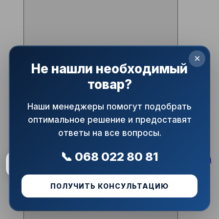
×
Не нашли необходимый
Тип
хомут с прокладкой
товар?
Материал
сталь
Наши менеджеры помогут подобрать
Номинальный диаметр DN (Ду)
Ду200
оптимальное решение и предоставят
ответы на все вопросы.
Артикул: 01081
ARMAPRIME
📞 068 022 80 81
Хомут на трубу металлический с резиновой прокладкой
Рейтинг магазину
5.0
★
М10 222-238 Ду225
48 відгуків
128.60 грн з ПДВ/шт
В наличии
ПОЛУЧИТЬ КОНСУЛЬТАЦИЮ