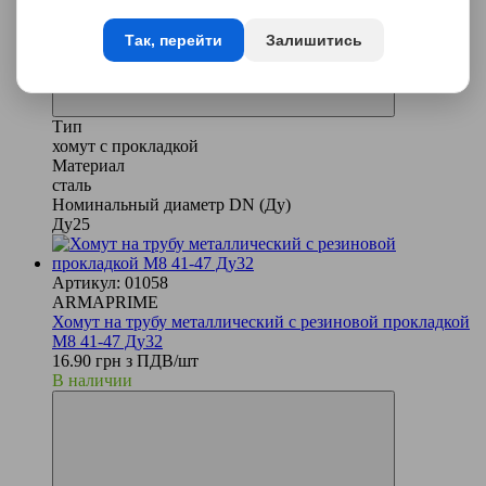
Так, перейти
Залишитись
Тип
хомут с прокладкой
Материал
сталь
Номинальный диаметр DN (Ду)
Ду25
Артикул: 01058
ARMAPRIME
Хомут на трубу металлический с резиновой прокладкой
М8 41-47 Ду32
16.90 грн з ПДВ/шт
В наличии