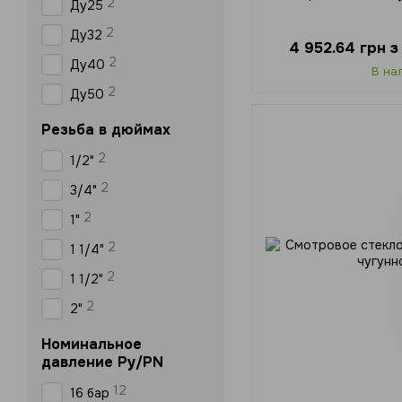
2
Ду25
2
Ду32
4 952.64 грн 
2
Ду40
В на
2
Ду50
Резьба в дюймах
2
1/2"
2
3/4"
2
1"
2
1 1/4"
2
1 1/2"
2
2"
Номинальное
давление Ру/PN
12
16 бар