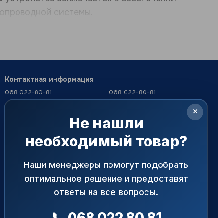
бопроводной системы.
Контактная информация
068 022-80-81
068 022-80-81
099 387-28-27
063 077-69-11
×
063 077-69-11
Не нашли
office@armaprime.com.ua
093 971-98-73
естно с другой трубопроводной арматурой:
необходимый товар?
02099, Украина, г. Киев, ул.
Перезвонить вам?
Бориспольская, 7, оф. 245 (БЦ
«АРМ ТЕК»)
Наши менеджеры помогут подобрать
Карта проезда
оптимальное решение и предоставят
ответы на все вопросы.
📞 068 022 80 81