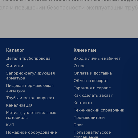
оля и повышении безопасности эксплуатации тру
 устанавливаются на трубопроводах:
абжения
ия
Каталог
Клиентам
х линий
Детали трубопровода
Вход в личный кабинет
трубопроводов
Фитинги
О нас
Запорно-регулирующая
Оплата и доставка
овок
арматура
Обмен и возврат
 системах смотровые стекла используются совм
Пищевая нержавеющая
Гарантия и сервис
арматура
Как сделать заказ?
Трубы и металлопрокат
Контакты
Канализация
Технический справочник
Метизы, уплотнительные
материалы
Производители
ны
КИП
Блог
чные
Пожарное оборудование
Пользовательское
соглашение