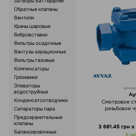
Затворы Баттерфляй
Обратные клапаны
Вентили
Краны шаровые
Вибровставки
Фильтры осадочные
Вантузы аэрационные
Фильтры газовые
Компенсаторы
Грязевики
Элеваторы
Артику
водоструйные
Ay
Конденсатоотводчики
Смотровое ст
резьбовое ч
Сепараторы пара
Предохранительные
клапаны
3 681.45 грн 
Балансировочные
В на