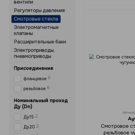
вентили
Регуляторы давления
Смотровые стекла
Электромагнитные
клапаны
Расширительные баки
Электроприводы,
пневмоприводы
Присоединение
6
фланцевое
6
резьбовое
Номинальный проход
Ду (Dn)
Артику
2
Ду15
Ay
Смотровое ст
2
Ду20
резьбовое ч