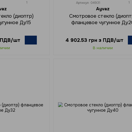
1
1
Артикул: 04931
vaz
Ayvaz
екло (диоптр)
Смотровое стекло (диопт
угунное Ду15
фланцевое чугунное Ду2
з ПДВ/шт
4 902.53 грн з ПДВ/шт
личии
В наличии