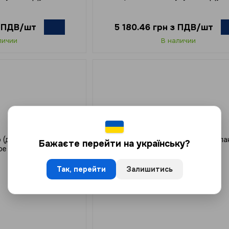
з ПДВ/шт
5 180.46 грн з ПДВ/шт
личии
В наличии
Бажаєте перейти на українську?
Так, перейти
Залишитись