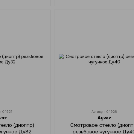
л: 04927
Артикул: 04928
vaz
Ayvaz
екло (диоптр)
Смотровое стекло (диопт
угунное Ду32
резьбовое чугунное Ду4