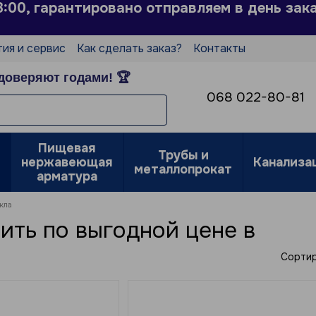
3:00, гарантировано отправляем в день зак
тия и сервис
Как сделать заказ?
Контакты
Пользовательское соглашение
доверяют годами! 🏆
е
068 022-80-81
Пищевая
Трубы и
нержавеющая
Канализа
металлопрокат
арматура
кла
ить по выгодной цене в
Сортир