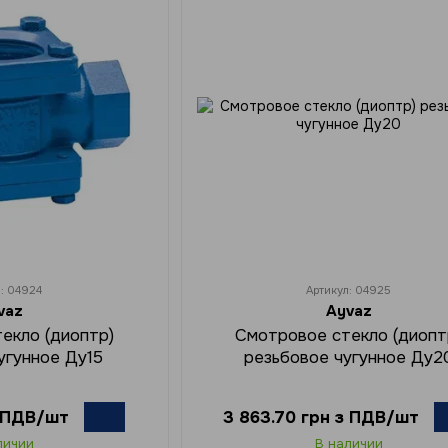
л: 04924
Артикул: 04925
vaz
Ayvaz
екло (диоптр)
Смотровое стекло (диопт
угунное Ду15
резьбовое чугунное Ду2
з ПДВ/шт
3 863.70 грн з ПДВ/шт
личии
В наличии