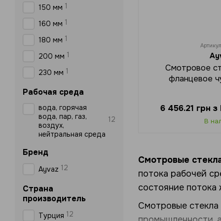
1
150 мм
1
160 мм
1
180 мм
Артику
1
Ay
200 мм
Смотровое ст
1
230 мм
фланцевое ч
Рабочая среда
вода, горячая
6 456.21 грн 
вода, пар, газ,
12
В на
воздух,
нейтральная среда
Бренд
Смотровые стекл
12
Ayvaz
потока рабочей ср
состояние потока 
Страна
производитель
Смотровые стекла 
12
Турция
промышленности, а