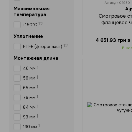
Артикул: 04930
Максимальная
Ay
температура
Смотровое ст
фланцевое ч
12
+150°C
Уплотнение
4 651.93 грн 
12
PTFE (фторопласт)
В на
Монтажная длина
1
46 мм
1
56 мм
1
65 мм
1
76 мм
1
84 мм
1
99 мм
1
130 мм