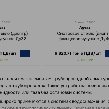
л: 04933
Артикул: 04934
vaz
Ayvaz
екло (диоптр)
Смотровое стекло (диопт
угунное Ду32
фланцевое чугунное Ду4
з ПДВ/шт
6 820.71 грн з ПДВ/шт
личии
В наличии
а
относятся к элементам трубопроводной арматуры
еды в трубопроводах. Такие устройства позволяют
жидкости или газа без остановки системы.
широко применяются в системах водоснабжения, 
 также в технологических линиях. Основная задач