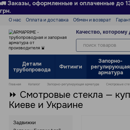
🚛 Заказы, оформленные и оплаченные до 1
Перейти к основному контенту
грн.
О нас
Оплата и доставка
Обмен и возврат
Гаран
Технический справочник
Производители
Блог
Качество, которому 
Политика конфиденциальности
Отзывы о магазин
Запорно-
Детали
Фитинги
регулирующая
трубопровода
арматура
Главная
Каталог
Запорно-регулирующая арматура
Смотровые сте
⏩ Смотровые стекла — куп
Киеве и Украине
Задвижки