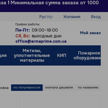
аза ❗ Минимальная сумма заказа от 1000
Рус
Укр
Желания
Вход
График работы:
Пн-Пт:
09:00–18:00
Мой заказ
Сб, Вс:
выходные дни
office@armaprime.com.ua
Метизы,
Пожарное
ция
уплотнительные
КИП
оборудование
материалы
по популярности
сначала дешевле
по названию
овка: