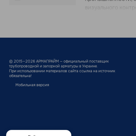
визуального контр
Смотровые стекла
систем водосн
систем отоплен
технологически
© 2015—2026
АРМАПРАЙМ — официальный поставщик
промышленных 
трубопроводной и запорной арматуры в Украине.
При использовании материалов сайта ссылка на источник
насосных устан
обязательна!
В трубопроводных
Мобильная версия
шаровые краны
задвижки
обратные клапа
фильтры осадо