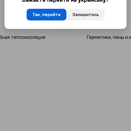
Так, перейти
Залишитись
бная теплоизоляция
Герметики, пены и 