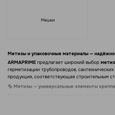
Мешки
Метизы и упаковочные материалы — надёжно
ARMAPRIME
предлагает широкий выбор
метиз
герметизации трубопроводов, сантехнических 
продукция, соответствующая строительным ст
🔩 Метизы — универсальные элементы крепл
Метизы — это незаменимая часть любого строит
Винты, болты, шайбы, гайки
— оцинкованные
Шпильки, дюбели, анкеры
— для монтажа в б