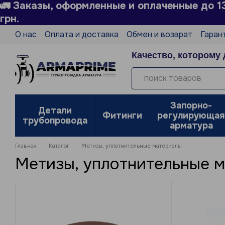
🚛 Заказы, оформленные и оплаченные до 1
Перейти к основному контенту
грн.
О нас
Оплата и доставка
Обмен и возврат
Гаран
Технический справочник
Производители
Блог
Качество, которому 
Политика конфиденциальности
Отзывы о магазин
Запорно-
Детали
Фитинги
регулирующая
трубопровода
арматура
Главная
Каталог
Метизы, уплотнительные материалы
Метизы, уплотнительные 