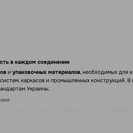
сть в каждом соединении
ов
и
упаковочных материалов
, необходимых для 
систем, каркасов и промышленных конструкций. В
андартам Украины.
ения
ельства, монтажа или ремонта. У нас вы найдёте:
, нержавеющие, устойчивые к коррозии.
етон, кирпич, дерево и другие основания.