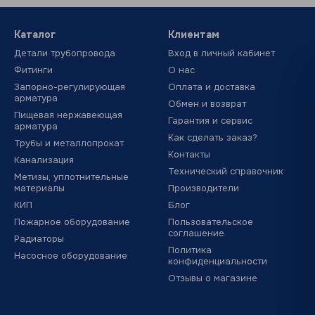
ружных работ.
Каталог
Клиентам
ть точный подбор, доступные цены и быструю дос
Детали трубопровода
Вход в личный кабинет
Фитинги
О нас
лы
Запорно-регулирующая
Оплата и доставка
арматура
нений мы предлагаем сертифицированную продук
Обмен и возврат
Пищевая нержавеющая
Гарантия и сервис
ПАК
) — универсальная сантехническая паста, кото
арматура
Как сделать заказ?
Трубы и металлопрокат
Контакты
Канализация
применяется вместе с пастой для герметизации ст
Технический справочник
Метизы, уплотнительные
материалы
Производители
проста в использовании, устойчива к агрессивным 
КИП
Блог
так и для
горячего водоснабжения
, газа, пара и д
Пожарное оборудование
Пользовательское
соглашение
Радиаторы
Политика
Насосное оборудование
конфиденциальности
о нужно для монтажа труб и фитингов.
Отзывы о магазине
к и сомнительного качества.