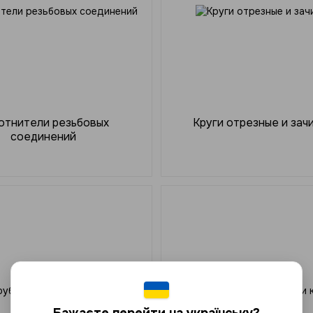
отнители резьбовых
Круги отрезные и зач
соединений
Бажаєте перейти на українську?