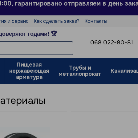
3:00, гарантировано отправляем в день зак
тия и сервис
Как сделать заказ?
Контакты
Пользовательское соглашение
доверяют годами! 🏆
е
068 022-80-81
Пищевая
Трубы и
нержавеющая
Канализа
металлопрокат
арматура
материалы