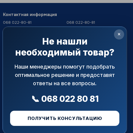
Контактная информация
тавку.
068 022-80-81
068 022-80-81
099 387-28-27
063 077-69-11
×
063 077-69-11
Не нашли
office@armaprime.com.ua
цию:
093 971-98-73
необходимый товар?
02099, Украина, г. Киев, ул.
рая обеспечивает герметичность соединений,
Перезвонить вам?
Бориспольская, 7, оф. 245 (БЦ
«АРМ ТЕК»)
Наши менеджеры помогут подобрать
Карта проезда
альных и пластиковых труб.
оптимальное решение и предоставят
средам.
ответы на все вопросы.
ругих технических жидкостей.
📞 068 022 80 81
ПОЛУЧИТЬ КОНСУЛЬТАЦИЮ