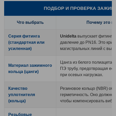
ПОДБОР И ПРОВЕРКА ЗАЖИМН
Что выбрать
Почему это в
Серия фитинга
Unidelta
выпускает фитинги,
(стандартная или
давление до PN16. Это крит
усиленная)
магистральных линий с выс
Цанга из белого полиацетал
Материал зажимного
ПЭ трубу, предотвращая её
кольца (цанги)
при осевых нагрузках.
Качество
Резиновое кольцо (NBR) обе
уплотнителя
герметичность. Оно должно 
(кольца)
чтобы компенсировать вибр
Резьбовые