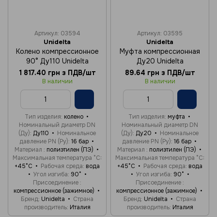
Артикул: 03594
Артикул: 03595
Unidelta
Unidelta
Колено компрессионное
Муфта компрессионная
90° Ду110 Unidelta
Ду20 Unidelta
1 817.40 грн з ПДВ/шт
89.64 грн з ПДВ/шт
В наличии
В наличии
Тип изделия
колено
Тип изделия
муфта
Номинальный диаметр DN
Номинальный диаметр DN
(Ду)
Ду110
Номинальное
(Ду)
Ду20
Номинальное
давление PN (Ру)
16 бар
давление PN (Ру)
16 бар
Материал
полиэтилен (ПЭ)
Материал
полиэтилен (ПЭ)
Максимальная температура °C
Максимальная температура °C
+45°C
Рабочая среда
вода
+45°C
Рабочая среда
вода
Угол изгиба
90°
Угол изгиба
90°
Присоединение
Присоединение
компрессионное (зажимное)
компрессионное (зажимное)
Бренд
Unidelta
Страна
Бренд
Unidelta
Страна
производитель
Италия
производитель
Италия