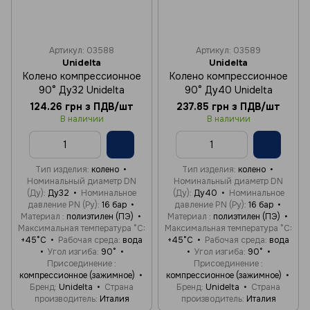
Артикул: 03588
Артикул: 03589
Unidelta
Unidelta
Колено компрессионное
Колено компрессионное
90° Ду32 Unidelta
90° Ду40 Unidelta
124.26 грн з ПДВ/шт
237.85 грн з ПДВ/шт
В наличии
В наличии
Тип изделия
колено
Тип изделия
колено
Номинальный диаметр DN
Номинальный диаметр DN
(Ду)
Ду32
Номинальное
(Ду)
Ду40
Номинальное
давление PN (Ру)
16 бар
давление PN (Ру)
16 бар
Материал
полиэтилен (ПЭ)
Материал
полиэтилен (ПЭ)
Максимальная температура °C
Максимальная температура °C
+45°C
Рабочая среда
вода
+45°C
Рабочая среда
вода
Угол изгиба
90°
Угол изгиба
90°
Присоединение
Присоединение
компрессионное (зажимное)
компрессионное (зажимное)
Бренд
Unidelta
Страна
Бренд
Unidelta
Страна
производитель
Италия
производитель
Италия