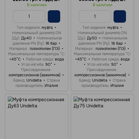
В наличии
В наличии
Тип изделия
муфта
Тип изделия
муфта
Номинальный диаметр DN
Номинальный диаметр DN
(Ду)
Ду40
Номинальное
(Ду)
Ду50
Номинальное
давление PN (Ру)
16 бар
давление PN (Ру)
16 бар
Материал
полиэтилен (ПЭ)
Материал
полиэтилен (ПЭ)
Максимальная температура °C
Максимальная температура °C
+45°C
Рабочая среда
вода
+45°C
Рабочая среда
вода
Угол изгиба
90°
Угол изгиба
90°
Присоединение
Присоединение
компрессионное (зажимное)
компрессионное (зажимное)
Бренд
Unidelta
Страна
Бренд
Unidelta
Страна
производитель
Италия
производитель
Италия