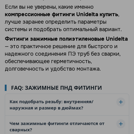
Если вы не уверены, какие именно
компрессионные фитинги Unidelta купить
,
лучше заранее определить параметры
системы и подобрать оптимальный вариант.
Фитинги зажимные полиэтиленовые Unidelta
— это практичное решение для быстрого и
надежного соединения ПЭ труб без сварки,
обеспечивающее герметичность,
долговечность и удобство монтажа.
FAQ: ЗАЖИМНЫЕ ПНД ФИТИНГИ
Как подобрать резьбу: внутренняя/
наружная и размер в дюймах?
Наружная резьба (НР)
имеет резьбу снаружи
Чем зажимные фитинги отличаются от
корпуса,
внутренняя (ВР)
— внутри. По
сварных?