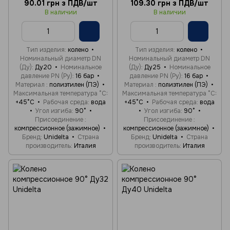
90.01 грн з ПДВ/шт
109.30 грн з ПДВ/шт
В наличии
В наличии
Тип изделия
колено
Тип изделия
колено
Номинальный диаметр DN
Номинальный диаметр DN
(Ду)
Ду20
Номинальное
(Ду)
Ду25
Номинальное
давление PN (Ру)
16 бар
давление PN (Ру)
16 бар
Материал
полиэтилен (ПЭ)
Материал
полиэтилен (ПЭ)
Максимальная температура °C
Максимальная температура °C
+45°C
Рабочая среда
вода
+45°C
Рабочая среда
вода
Угол изгиба
90°
Угол изгиба
90°
Присоединение
Присоединение
компрессионное (зажимное)
компрессионное (зажимное)
Бренд
Unidelta
Страна
Бренд
Unidelta
Страна
производитель
Италия
производитель
Италия