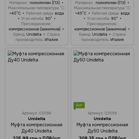
Материал
полиэтилен (ПЭ)
Материал
полиэтилен (ПЭ)
Максимальная температура °C
Максимальная температура °C
+45°C
Рабочая среда
вода
+45°C
Рабочая среда
вода
Угол изгиба
90°
Угол изгиба
90°
Присоединение
Присоединение
компрессионное (зажимное)
компрессионное (зажимное)
Бренд
Unidelta
Страна
Бренд
Unidelta
Страна
производитель
Италия
производитель
Италия
Хит
Артикул: 03598
Артикул: 03599
Unidelta
Unidelta
Муфта компрессионная
Муфта компрессионная
Ду40 Unidelta
Ду50 Unidelta
225.99 грн з ПДВ/шт
308.35 грн з ПДВ/шт