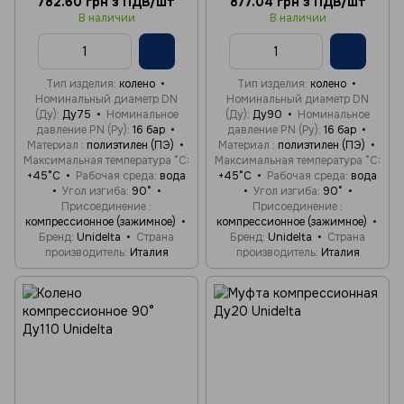
782.60 грн з ПДВ/шт
877.04 грн з ПДВ/шт
В наличии
В наличии
Тип изделия
колено
Тип изделия
колено
Номинальный диаметр DN
Номинальный диаметр DN
(Ду)
Ду75
Номинальное
(Ду)
Ду90
Номинальное
давление PN (Ру)
16 бар
давление PN (Ру)
16 бар
Материал
полиэтилен (ПЭ)
Материал
полиэтилен (ПЭ)
Максимальная температура °C
Максимальная температура °C
+45°C
Рабочая среда
вода
+45°C
Рабочая среда
вода
Угол изгиба
90°
Угол изгиба
90°
Присоединение
Присоединение
компрессионное (зажимное)
компрессионное (зажимное)
Бренд
Unidelta
Страна
Бренд
Unidelta
Страна
производитель
Италия
производитель
Италия