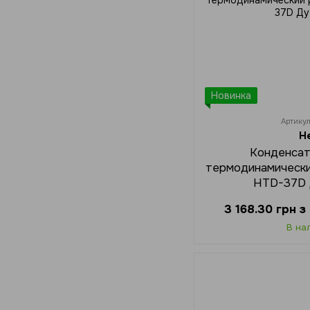
Новинка
Артику
H
Конденса
термодинамическ
HTD-37D 
3 168.30 грн 
В на