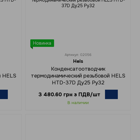
Новинка
Артикул: 02056
Hels
Конденсатоотводчик
й HELS
термодинамический резьбовой HELS
HTD-37D Ду25 Ру32
3 480.60 грн з ПДВ/шт
В наличии