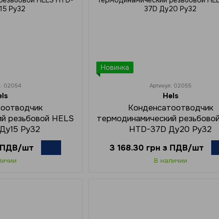
Новинка
л: 02054
Артикул: 02055
els
Hels
тоотводчик
Конденсатоотводчик
ий резьбовой HELS
термодинамический резьбово
Ду15 Ру32
HTD-37D Ду20 Ру32
з ПДВ/шт
3 168.30 грн з ПДВ/шт
личии
В наличии