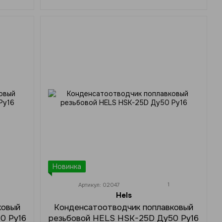
Новинка
1
Артикул: 02047
Hels
ковый
Конденсатоотводчик поплавковый
0 Ру16
резьбовой HELS HSK-25D Ду50 Ру16