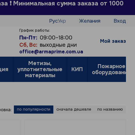
аза ❗ Минимальная сумма заказа от 1000
Рус
Укр
Желания
Вход
График работы:
Пн-Пт:
09:00–18:00
Мой заказ
Сб, Вс:
выходные дни
office@armaprime.com.ua
Метизы,
Пожарное
ция
уплотнительные
КИП
оборудование
материалы
по популярности
сначала дешевле
по названию
овка: