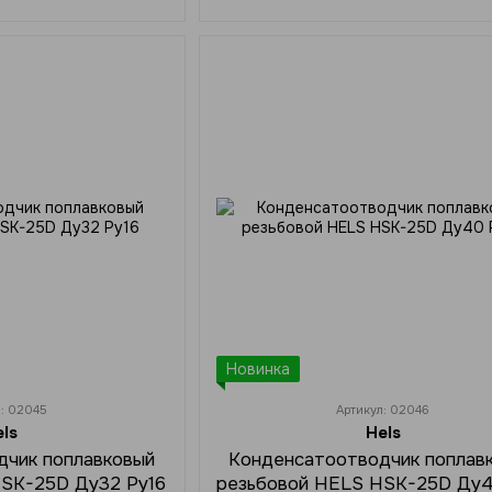
Новинка
л: 02045
Артикул: 02046
els
Hels
дчик поплавковый
Конденсатоотводчик поплав
HSK-25D Ду32 Ру16
резьбовой HELS HSK-25D Ду4