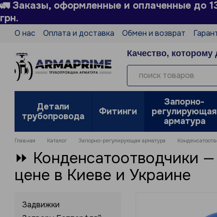
🚛 Заказы, оформленные и оплаченные до 1
Перейти к основному контенту
грн.
О нас
Оплата и доставка
Обмен и возврат
Гаран
Технический справочник
Производители
Блог
Качество, которому 
Политика конфиденциальности
Отзывы о магазин
Запорно-
Детали
Фитинги
регулирующая
трубопровода
арматура
Главная
Каталог
Запорно-регулирующая арматура
Конденсатоотв
⏩ Конденсатоотводчики — 
цене в Киеве и Украине
Задвижки