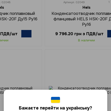
1
л: 02048
Артикул: 02049
els
Hels
дчик поплавковый
Конденсатоотводчик поплав
HSK-20F Ду15 Ру16
фланцевый HELS HSK-20F 
Ру16
з ПДВ/шт
9 796.20 грн з ПДВ/шт
личии
В наличии
Бажаєте перейти на українську?