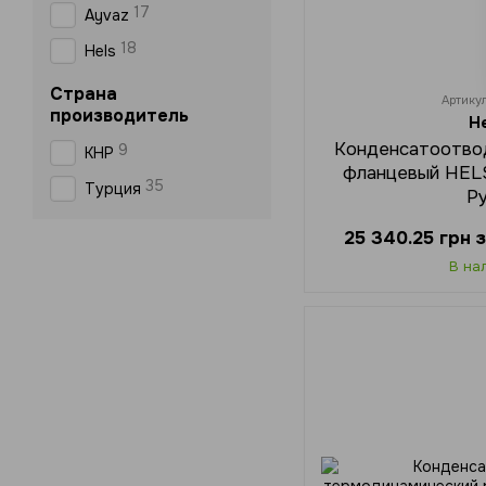
17
Ayvaz
18
Hels
Страна
Артику
производитель
H
Конденсатоотво
9
КНР
фланцевый HEL
35
Турция
Р
25 340.25 грн
В на