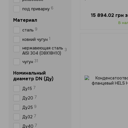
6
под приварку
15 894.02 грн
Материал
В на
9
сталь
1
ковкий чугун
нержавеющая сталь
3
AISI 304 (08Х18Н10)
31
чугун
Номинальный
диаметр DN (Ду)
7
Ду15
7
Ду20
9
Ду25
7
Ду32
7
Ду40