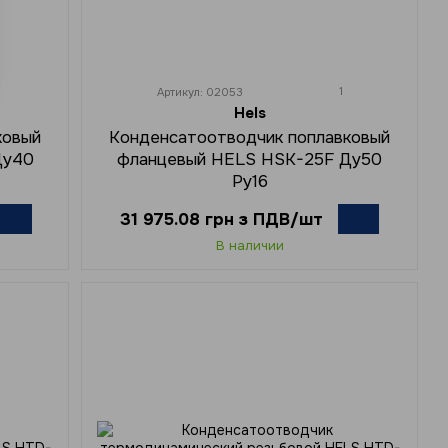
1
Артикул: 02053
Hels
ковый
Конденсатоотводчик поплавковый
Ду40
фланцевый HELS HSK-25F Ду50
Ру16
31 975.08 грн з ПДВ/шт
В наличии