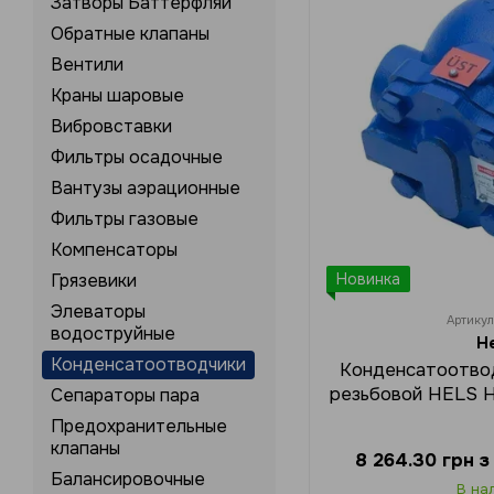
Затворы Баттерфляй
Обратные клапаны
Вентили
Краны шаровые
Вибровставки
Фильтры осадочные
Вантузы аэрационные
Фильтры газовые
Компенсаторы
Грязевики
Новинка
Элеваторы
Артику
водоструйные
H
Конденсатоотводчики
Конденсатоотво
резьбовой HELS 
Сепараторы пара
Предохранительные
клапаны
8 264.30 грн 
Балансировочные
В на