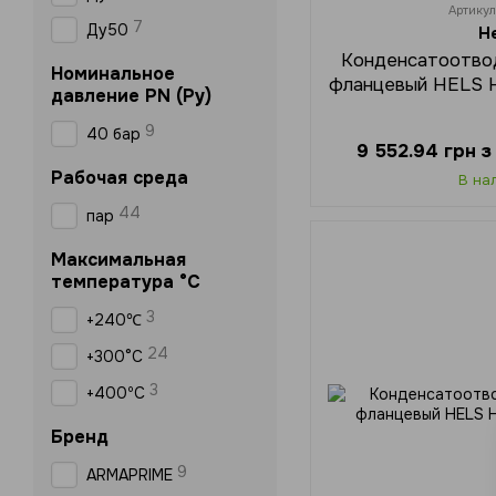
Артику
7
Ду50
H
Конденсатоотво
Номинальное
фланцевый HELS 
давление PN (Ру)
9
40 бар
9 552.94 грн 
Рабочая среда
В на
44
пар
Максимальная
температура °C
3
+240℃
24
+300°C
3
+400ºC
Бренд
9
ARMAPRIME