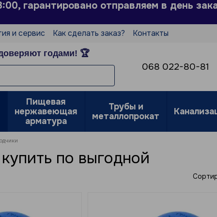
3:00, гарантировано отправляем в день зак
тия и сервис
Как сделать заказ?
Контакты
Пользовательское соглашение
доверяют годами! 🏆
е
068 022-80-81
Пищевая
Трубы и
нержавеющая
Канализа
металлопрокат
арматура
одчики
купить по выгодной
Сортир