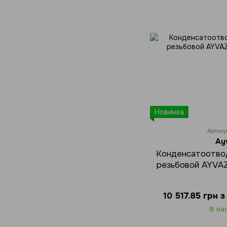
Новинка
Артику
Ay
Конденсатоотво
резьбовой AYVAZ
10 517.85 грн 
В на