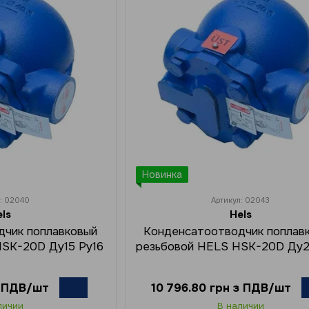
Новинка
л: 02040
Артикул: 02043
els
Hels
дчик поплавковый
Конденсатоотводчик поплав
HSK-20D Ду15 Ру16
резьбовой HELS HSK-20D Ду2
з ПДВ/шт
10 796.80 грн з ПДВ/шт
личии
В наличии