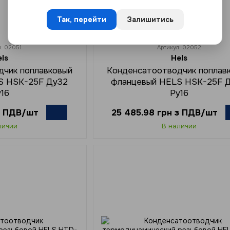
Так, перейти
Залишитись
л: 02051
Артикул: 02052
els
Hels
дчик поплавковый
Конденсатоотводчик поплав
S HSK-25F Ду32
фланцевый HELS HSK-25F 
у16
Ру16
 з ПДВ/шт
25 485.98 грн з ПДВ/шт
личии
В наличии