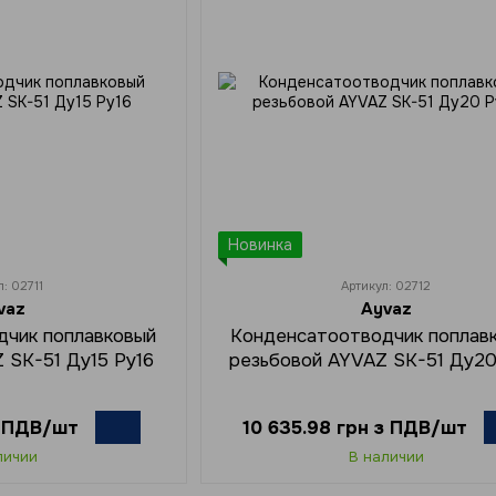
Новинка
л: 02711
Артикул: 02712
vaz
Ayvaz
дчик поплавковый
Конденсатоотводчик поплав
 SK-51 Ду15 Ру16
резьбовой AYVAZ SK-51 Ду20
з ПДВ/шт
10 635.98 грн з ПДВ/шт
личии
В наличии