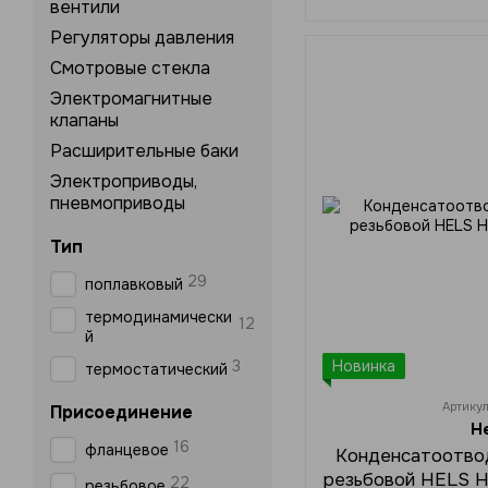
вентили
Регуляторы давления
Смотровые стекла
Электромагнитные
клапаны
Расширительные баки
Электроприводы,
пневмоприводы
Тип
29
поплавковый
термодинамически
12
й
3
Новинка
термостатический
Артику
Присоединение
H
16
фланцевое
Конденсатоотво
резьбовой HELS 
22
резьбовое