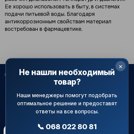
Ее хорошо использовать в быту, в системах
подачи питьевой воды. Благодаря
антикоррозионным свойствам материал
востребован в фармацевтике.
×
Не нашли необходимый
068 022-80-81
099 387-28-27
063 077-69-11
товар?
093 971-98-73
Контакты
Наши менеджеры помогут подобрать
оптимальное решение и предоставят
Полная версия сайта
ответы на все вопросы.
© 2015—2026
АРМАПРАЙМ — официальный поставщик
трубопроводной и запорной арматуры в Украине.
📞 068 022 80 81
При использовании материалов сайта ссылка на источник
Рейтинг магазину
5.0
★
обязательна!