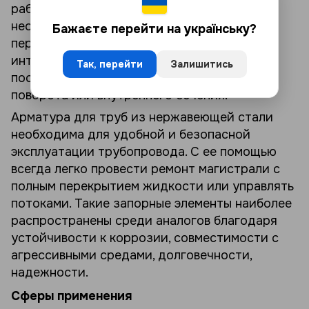
рабочая среда. Это различные детали,
необходимые для регулирования потоков,
Бажаєте перейти на українську?
перекрытия или корректировки
интенсивности, объема. Это делается
Так, перейти
Залишитись
посредством перекрывания, изменения угла
поворота или внутреннего сечения.
Арматура для труб из нержавеющей стали
необходима для удобной и безопасной
эксплуатации трубопровода. С ее помощью
всегда легко провести ремонт магистрали с
полным перекрытием жидкости или управлять
потоками. Такие запорные элементы наиболее
распространены среди аналогов благодаря
устойчивости к коррозии, совместимости с
агрессивными средами, долговечности,
надежности.
Сферы применения