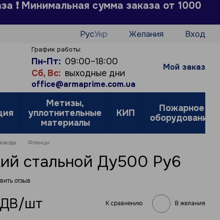
аза ❗ Минимальная сумма заказа от 1000
Рус
Укр
Желания
Вход
График работы:
Пн-Пт:
09:00–18:00
Мой заказ
Сб, Вс:
выходные дни
office@armaprime.com.ua
Метизы,
Пожарное
ция
уплотнительные
КИП
оборудование
материалы
ровода
Фланцы
ий стальной Ду500 Ру6
вить отзыв
 ПДВ/шт
К сравнению
В желания