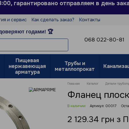
3:00, гарантировано отправляем в день зак
тия и сервис
Как сделать заказ?
Контакты
Пользовательское соглашение
доверяют годами! 🏆
е
068 022-80-81
Пищевая
Трубы и
нержавеющая
Канализа
металлопрокат
арматура
Главная
Каталог
Детали трубоп
Фланец плоск
В наличии
Артикул: 00017
Оста
2 129.34 грн з