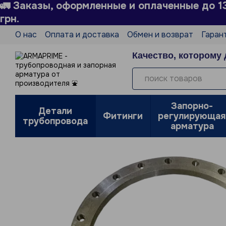
🚛 Заказы, оформленные и оплаченные до 1
Перейти к основному контенту
грн.
О нас
Оплата и доставка
Обмен и возврат
Гаран
Технический справочник
Производители
Блог
Качество, которому 
Политика конфиденциальности
Отзывы о магазин
Запорно-
Детали
Фитинги
регулирующая
трубопровода
арматура