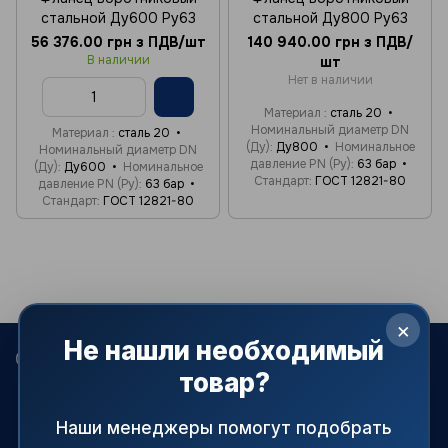
стальной Ду600 Ру63
стальной Ду800 Ру63
56 376.00 грн з ПДВ/шт
140 940.00 грн з ПДВ/
В наличии
шт
Нет в наличии
Материал
сталь 20
Номинальный диаметр DN
Материал
сталь 20
(Ду)
Ду800
Номинальное
Номинальный диаметр DN
давление PN (Ру)
63 бар
(Ду)
Ду600
Номинальное
Стандарт
ГОСТ 12821-80
давление PN (Ру)
63 бар
Стандарт
ГОСТ 12821-80
×
Не нашли необходимый
068 022-80-81
099 387-28-27
063 077-69-11
товар?
093 971-98-73
Контакты
Наши менеджеры помогут подобрать