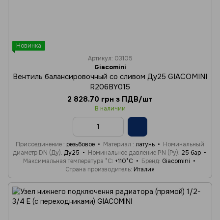
Новинка
Артикул: 03105
Giacomini
Вентиль балансировочный со сливом Ду25 GIACOMINI
R206BY015
2 828.70 грн з ПДВ/шт
В наличии
Присоединение
резьбовое
Материал
латунь
Номинальный
диаметр DN (Ду)
Ду25
Номинальное давление PN (Ру)
25 бар
Максимальная температура °C
+110°C
Бренд
Giacomini
Страна производитель
Италия