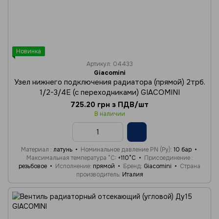
Новинка
Артикул: 04433
Giacomini
Узел нижнего подключения радиатора (прямой) 2трб.
1/2-3/4Е (с переходниками) GIACOMINI
725.20 грн з ПДВ/шт
В наличии
Материал
латунь
Номинальное давление PN (Ру)
10 бар
Максимальная температура °C
+110°C
Присоединение
резьбовое
Исполнение
прямой
Бренд
Giacomini
Страна
производитель
Италия