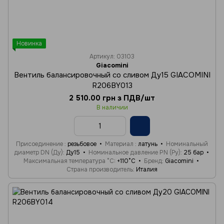
Новинка
Артикул: 03103
Giacomini
Вентиль балансировочный со сливом Ду15 GIACOMINI
R206BY013
2 510.00 грн з ПДВ/шт
В наличии
Присоединение
резьбовое
Материал
латунь
Номинальный
диаметр DN (Ду)
Ду15
Номинальное давление PN (Ру)
25 бар
Максимальная температура °C
+110°C
Бренд
Giacomini
Страна производитель
Италия