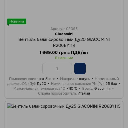
Новинка
Артикул: 03095
Giacomini
Вентиль балансировочный Ду20 GIACOMINI
R206BY114
1 669.00 грн з ПДВ/шт
В наличии
Присоединение
резьбовое
Материал
латунь
Номинальный
диаметр DN (Ду)
Ду20
Номинальное давление PN (Ру)
25 бар
Максимальная температура °C
+110°C
Бренд
Giacomini
Страна производитель
Италия