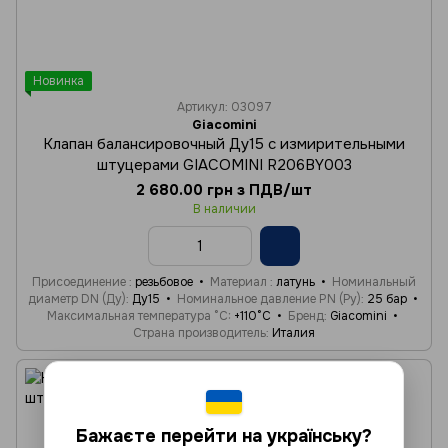
Новинка
Артикул: 03097
Giacomini
Клапан балансировочный Ду15 с измирительными
штуцерами GIACOMINI R206BY003
2 680.00 грн з ПДВ/шт
В наличии
Присоединение
резьбовое
Материал
латунь
Номинальный
диаметр DN (Ду)
Ду15
Номинальное давление PN (Ру)
25 бар
Максимальная температура °C
+110°C
Бренд
Giacomini
Страна производитель
Италия
Бажаєте перейти на українську?