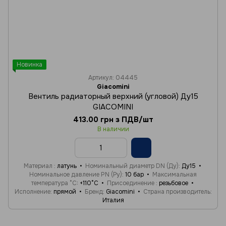
Новинка
Артикул: 04445
Giacomini
Вентиль радиаторный верхний (угловой) Ду15
GIACOMINI
413.00 грн з ПДВ/шт
В наличии
Материал
латунь
Номинальный диаметр DN (Ду)
Ду15
Номинальное давление PN (Ру)
10 бар
Максимальная
температура °C
+110°C
Присоединение
резьбовое
Исполнение
прямой
Бренд
Giacomini
Страна производитель
Италия