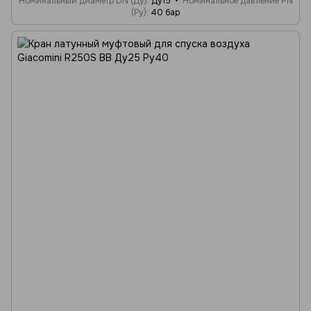
Номинальный диаметр DN (Ду)
Ду15
Номинальное давление PN
(Ру)
40 бар