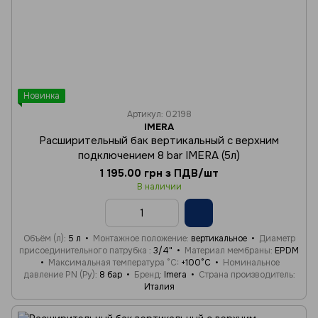
Новинка
Артикул: 02198
IMERA
Расширительный бак вертикальный с верхним
подключением 8 bar IMERA (5л)
1 195.00 грн з ПДВ/шт
В наличии
Объём (л)
5 л
Монтажное положение
вертикальное
Диаметр
присоединительного патрубка
3/4"
Материал мембраны
EPDM
Максимальная температура °C
+100°C
Номинальное
давление PN (Ру)
8 бар
Бренд
Imera
Страна производитель
Италия