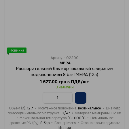
Новинка
Артикул: 02200
IMERA
Расширительный бак вертикальный с верхним
подключением 8 bar IMERA (12л)
1 627.00 грн з ПДВ/шт
В наличии
Объём (л)
12 л
Монтажное положение
вертикальное
Диаметр
присоединительного патрубка
3/4"
Материал мембраны
EPDM
Максимальная температура °C
+100°C
Номинальное
давление PN (Ру)
8 бар
Бренд
Imera
Страна производитель
Италия