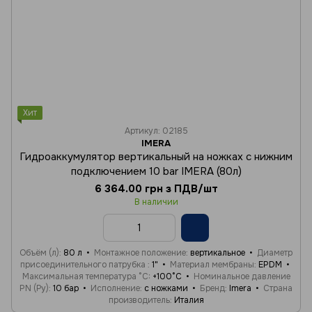
Хит
Артикул: 02185
IMERA
Гидроаккумулятор вертикальный на ножках с нижним
подключением 10 bar IMERA (80л)
6 364.00 грн з ПДВ/шт
В наличии
Объём (л)
80 л
Монтажное положение
вертикальное
Диаметр
присоединительного патрубка
1"
Материал мембраны
EPDM
Максимальная температура °C
+100°C
Номинальное давление
PN (Ру)
10 бар
Исполнение
с ножками
Бренд
Imera
Страна
производитель
Италия