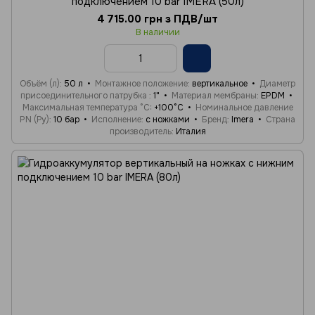
подключением 10 bar IMERA (50л)
4 715.00 грн з ПДВ/шт
В наличии
Объём (л)
50 л
Монтажное положение
вертикальное
Диаметр
присоединительного патрубка
1"
Материал мембраны
EPDM
Максимальная температура °C
+100°C
Номинальное давление
PN (Ру)
10 бар
Исполнение
с ножками
Бренд
Imera
Страна
производитель
Италия