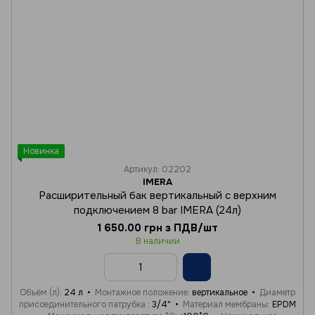
Новинка
Артикул: 02202
IMERA
Расширительный бак вертикальный с верхним
подключением 8 bar IMERA (24л)
1 650.00 грн з ПДВ/шт
В наличии
Объём (л)
24 л
Монтажное положение
вертикальное
Диаметр
присоединительного патрубка
3/4"
Материал мембраны
EPDM