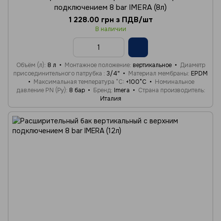
подключением 8 bar IMERA (8л)
1 228.00 грн з ПДВ/шт
В наличии
Объём (л)
8 л
Монтажное положение
вертикальное
Диаметр
присоединительного патрубка
3/4"
Материал мембраны
EPDM
Максимальная температура °C
+100°C
Номинальное
давление PN (Ру)
8 бар
Бренд
Imera
Страна производитель
Италия