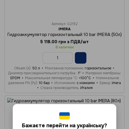
Артикул: 02192
IMERA
Гидроаккумулятор горизонтальный 10 bar IMERA (50л)
5 118.00 грн з ПДВ/шт
В наличии
Объём (л)
50 л
Монтажное положение
горизонтальное
Диаметр присоединительного патрубка
1"
Материал мембраны
EPDM
Максимальная температура °C
+100°C
Номинальное
давление PN (Ру)
10 бар
Исполнение
с ножками
Бренд
Imera
Страна производитель
Италия
Бажаєте перейти на українську?