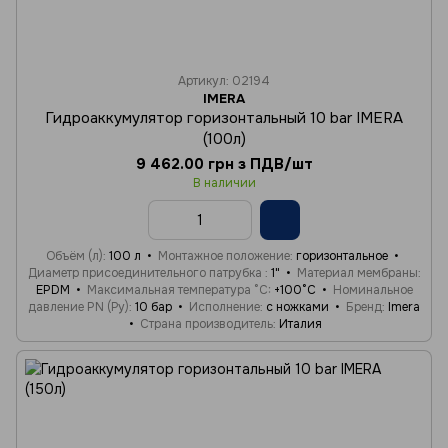
Артикул: 02194
IMERA
Гидроаккумулятор горизонтальный 10 bar IMERA
(100л)
9 462.00 грн з ПДВ/шт
В наличии
Объём (л)
100 л
Монтажное положение
горизонтальное
Диаметр присоединительного патрубка
1"
Материал мембраны
EPDM
Максимальная температура °C
+100°C
Номинальное
давление PN (Ру)
10 бар
Исполнение
с ножками
Бренд
Imera
Страна производитель
Италия