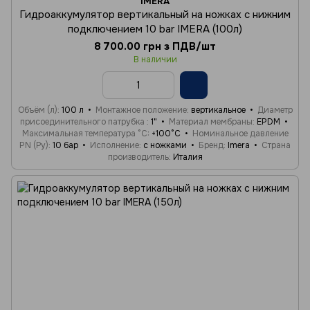
IMERA
Гидроаккумулятор вертикальный на ножках с нижним
подключением 10 bar IMERA (100л)
8 700.00 грн з ПДВ/шт
В наличии
Объём (л)
100 л
Монтажное положение
вертикальное
Диаметр
присоединительного патрубка
1"
Материал мембраны
EPDM
Максимальная температура °C
+100°C
Номинальное давление
PN (Ру)
10 бар
Исполнение
с ножками
Бренд
Imera
Страна
производитель
Италия