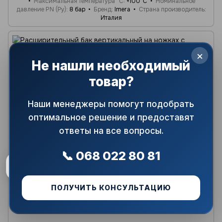
Максимальная температура °C
+100°C
Номинальное
давление PN (Ру)
8 бар
Бренд
Imera
Страна производитель
Италия
×
Не нашли необходимый
товар?
Наши менеджеры помогут подобрать
оптимальное решение и предоставят
ответы на все вопросы.
📞 068 022 80 81
Рейтинг магазину
5.0
★
48 відгуків
ПОЛУЧИТЬ КОНСУЛЬТАЦИЮ