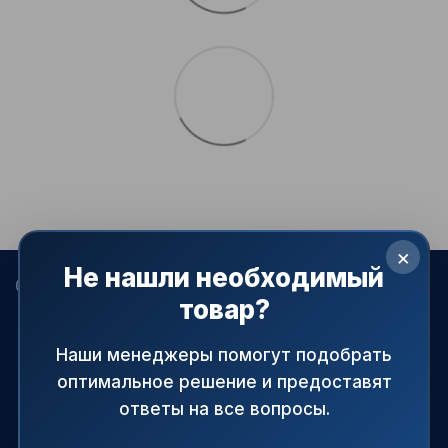
×
Не нашли необходимый
068 022-80-81
099 387-28-27
063 077-69-11
товар?
093 971-98-73
Контакты
Наши менеджеры помогут подобрать
оптимальное решение и предоставят
Полная версия сайта
ответы на все вопросы.
© 2015—2026
АРМАПРАЙМ — официальный поставщик
трубопроводной и запорной арматуры в Украине.