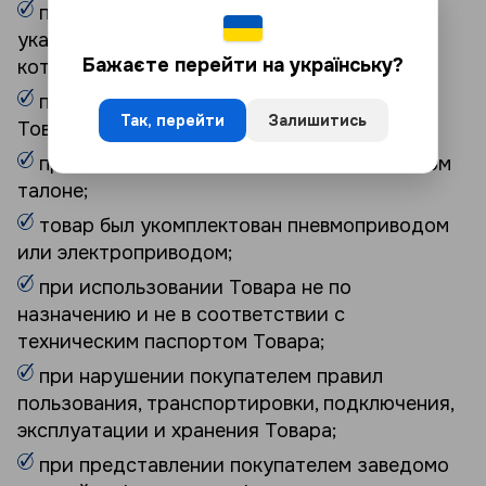
при не представлении документов,
указанных выше и/или Товара, в отношении
Бажаєте перейти на українську?
которого выдвигаются требования;
при невозможности идентифицировать
Так, перейти
Залишитись
Товар относительно гарантийного талона;
при выявлении исправлений в гарантийном
талоне;
товар был укомплектован пневмоприводом
или электроприводом;
при использовании Товара не по
назначению и не в соответствии с
техническим паспортом Товара;
при нарушении покупателем правил
пользования, транспортировки, подключения,
эксплуатации и хранения Товара;
при представлении покупателем заведомо