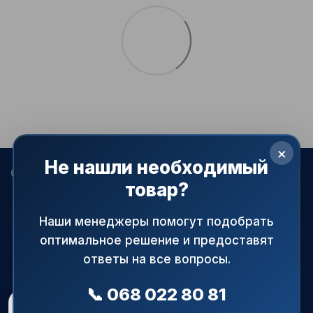
×
Не нашли необходимый
068 022-80-81
099 387-28-27
063 077-69-11
товар?
093 971-98-73
Контакты
Наши менеджеры помогут подобрать
оптимальное решение и предоставят
Полная версия сайта
ответы на все вопросы.
© 2015—2026
АРМАПРАЙМ — официальный поставщик
трубопроводной и запорной арматуры в Украине.
📞 068 022 80 81
При использовании материалов сайта ссылка на источник
Рейтинг магазину
5.0
★
обязательна!