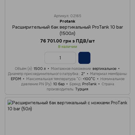
Артикул: 02165
Protank
Расширительный бак вертикальный ProTank 10 bar
(1500л)
76 701.00 грн з ПДВ/шт
В наличии
Объём (л)
1500 л
Монтажное положение
вертикальное
Диаметр присоединительного патрубка
2"
Материал мембраны
EPDM
Максимальная температура °C
+100°C
Номинальное
давление PN (Ру)
10 бар
Бренд
ProTank
Страна
производитель
Турция