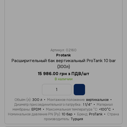
Артикул: 02160
Protank
Расширительный бак вертикальный ProTank 10 bar
(300л)
15 986.00 грн з ПДВ/шт
В наличии
Объём (л)
300 л
Монтажное положение
вертикальное
Диаметр присоединительного патрубка
1 1/4"
Материал
мембраны
EPDM
Максимальная температура °C
+100°C
Номинальное давление PN (Ру)
10 бар
Бренд
ProTank
Страна
производитель
Турция