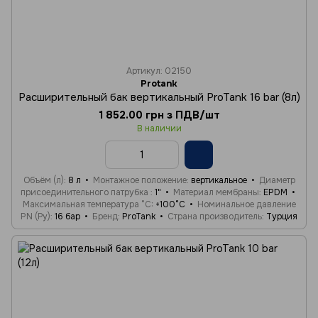
Артикул: 02150
Protank
Расширительный бак вертикальный ProTank 16 bar (8л)
1 852.00 грн з ПДВ/шт
В наличии
Объём (л)
8 л
Монтажное положение
вертикальное
Диаметр
присоединительного патрубка
1"
Материал мембраны
EPDM
Максимальная температура °C
+100°C
Номинальное давление
PN (Ру)
16 бар
Бренд
ProTank
Страна производитель
Турция