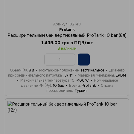
Артикул: 02148
Protank
Расширительный бак вертикальный ProTank 10 bar (8л)
1 439.00 грн з ПДВ/шт
В наличии
Объём (л)
8 л
Монтажное положение
вертикальное
Диаметр
присоединительного патрубка
3/4"
Материал мембраны
EPDM
Максимальная температура °C
+100°C
Номинальное
давление PN (Ру)
10 бар
Бренд
ProTank
Страна
производитель
Турция