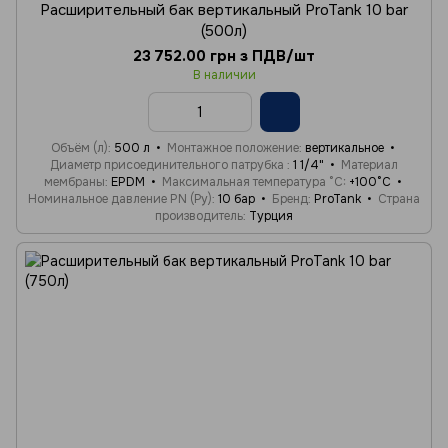
Расширительный бак вертикальный ProTank 10 bar
(500л)
23 752.00 грн з ПДВ/шт
В наличии
Объём (л)
500 л
Монтажное положение
вертикальное
Диаметр присоединительного патрубка
1 1/4"
Материал
мембраны
EPDM
Максимальная температура °C
+100°C
Номинальное давление PN (Ру)
10 бар
Бренд
ProTank
Страна
производитель
Турция