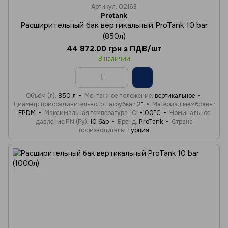
Артикул: 02163
Protank
Расширительный бак вертикальный ProTank 10 bar
(850л)
44 872.00 грн з ПДВ/шт
В наличии
Объём (л)
850 л
Монтажное положение
вертикальное
Диаметр присоединительного патрубка
2"
Материал мембраны
EPDM
Максимальная температура °C
+100°C
Номинальное
давление PN (Ру)
10 бар
Бренд
ProTank
Страна
производитель
Турция