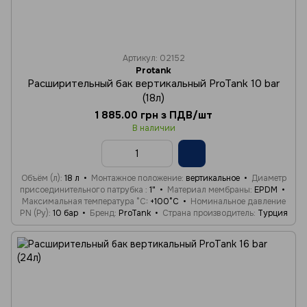
Артикул: 02152
Protank
Расширительный бак вертикальный ProTank 10 bar
(18л)
1 885.00 грн з ПДВ/шт
В наличии
Объём (л)
18 л
Монтажное положение
вертикальное
Диаметр
присоединительного патрубка
1"
Материал мембраны
EPDM
Максимальная температура °C
+100°C
Номинальное давление
PN (Ру)
10 бар
Бренд
ProTank
Страна производитель
Турция