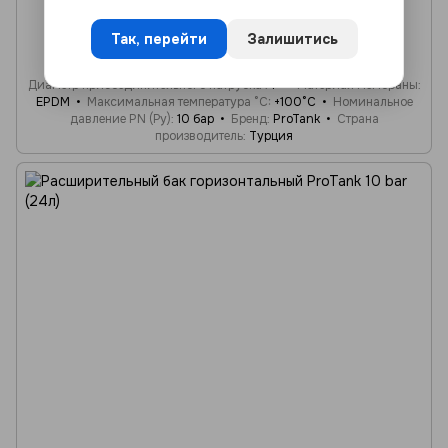
Так, перейти
Залишитись
Объём (л)
100 л
Монтажное положение
горизонтальное
Диаметр присоединительного патрубка
1"
Материал мембраны
EPDM
Максимальная температура °C
+100°C
Номинальное
давление PN (Ру)
10 бар
Бренд
ProTank
Страна
производитель
Турция