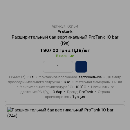
Артикул: 02154
Protank
Расширительный бак вертикальный ProTank 10 bar
(19л)
1 907.00 грн з ПДВ/шт
В наличии
Объём (л)
19 л
Монтажное положение
вертикальное
Диаметр
присоединительного патрубка
3/4"
Материал мембраны
EPDM
Максимальная температура °C
+100°C
Номинальное
давление PN (Ру)
10 бар
Бренд
ProTank
Страна
производитель
Турция