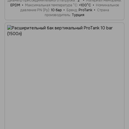
Диаметр присоединительного патрубка
2"
Материал мембраны
EPDM
Максимальная температура °C
+100°C
Номинальное
давление PN (Ру)
10 бар
Бренд
ProTank
Страна
производитель
Турция