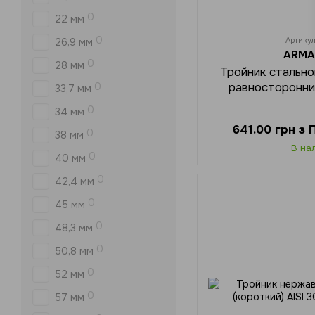
0
22 мм
0
Артику
26,9 мм
ARMA
0
28 мм
Тройник стальн
равносторонни
0
33,7 мм
0
34 мм
641.00 грн з
0
38 мм
В на
0
40 мм
0
42,4 мм
0
45 мм
0
48,3 мм
0
50,8 мм
0
52 мм
0
57 мм