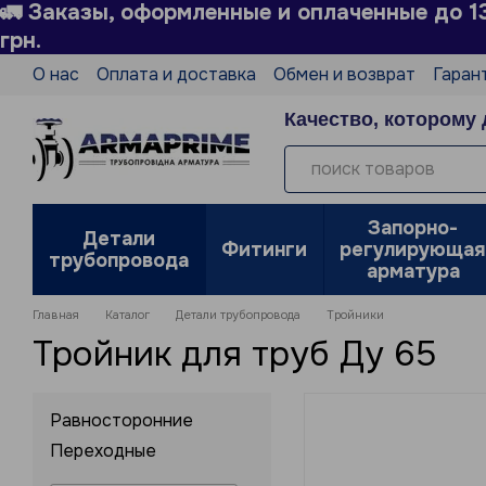
🚛 Заказы, оформленные и оплаченные до 1
Перейти к основному контенту
грн.
О нас
Оплата и доставка
Обмен и возврат
Гаран
Технический справочник
Производители
Блог
Качество, которому 
Политика конфиденциальности
Отзывы о магазин
Запорно-
Детали
Фитинги
регулирующая
трубопровода
арматура
Главная
Каталог
Детали трубопровода
Тройники
Тройник для труб Ду 65
Равносторонние
Переходные