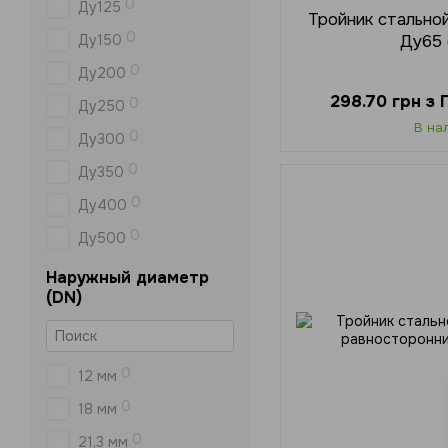
0
Ду125
Тройник стально
0
Ду65 
Ду150
0
Ду200
298.70 грн з
0
Ду250
В на
0
Ду300
0
Ду350
0
Ду400
0
Ду500
Наружный диаметр
(DN)
0
12 мм
0
18 мм
0
21,3 мм