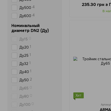
235.30 грн з
4
Ду500
В на
4
Ду600
Номинальный
диаметр DN2 (Ду)
0
Ду15
1
Ду20
1
Ду25
1
Ду32
1
Ду40
2
Ду50
0
Ду65
Хит
0
Ду80
0
Ду100
Артику
ARMA