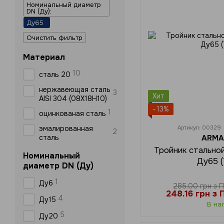
Номинальный диаметр
DN (Ду):
Ду65
Очистить фильтр
Материал
10
сталь 20
нержавеющая сталь
3
Хит
AISI 304 (08Х18Н10)
−13%
1
оцинкованая сталь
эмалированная
Артикул: 00329
2
сталь
ARMA
Тройник стально
Номинальный
Ду65 (
диаметр DN (Ду)
1
Ду6
285.00 грн з 
248.16 грн з
4
Ду15
В на
5
Ду20