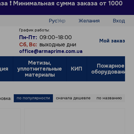
аза ❗ Минимальная сумма заказа от 1000
Рус
Укр
Желания
Вход
График работы:
Пн-Пт:
09:00–18:00
Мой заказ
Сб, Вс:
выходные дни
office@armaprime.com.ua
Метизы,
Пожарное
ция
уплотнительные
КИП
оборудование
материалы
по популярности
сначала дешевле
по названию
овка: