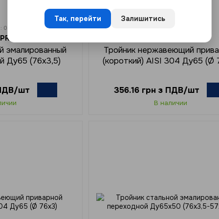
Новинка
Так, перейти
Залишитись
л: 02466
Артикул: 02675
PRIME
ARMAPRIME
ой эмалированный
Тройник нержавеющий прив
й Ду65 (76х3,5)
(короткий) AISI 304 Ду65 (Ø 
 ПДВ/шт
356.16 грн з ПДВ/шт
личии
В наличии