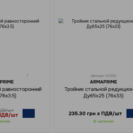
1
Артикул: 00355
PRIME
ARMAPRIME
й равносторонний
Тройник стальной редукцио
76х3.5)
Ду65x25 (76х33)
ПДВ/шт
235.30 грн з ПДВ/шт
 ПДВ/шт
личии
В наличии