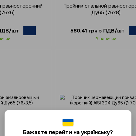
й равносторонний
Тройник стальной равностор
(76х6)
Ду65 (76х8)
 ПДВ/шт
580.41 грн з ПДВ/шт
личии
В наличии
Бажаєте перейти на українську?