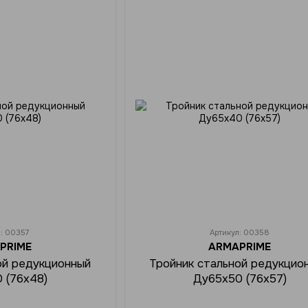
л: 00357
Артикул: 00358
PRIME
ARMAPRIME
ой редукционный
Тройник стальной редукцио
 (76х48)
Ду65x50 (76х57)