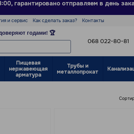
3:00, гарантировано отправляем в день зак
тия и сервис
Как сделать заказ?
Контакты
Пользовательское соглашение
доверяют годами! 🏆
е
068 022-80-81
Пищевая
Трубы и
нержавеющая
Канализа
металлопрокат
арматура
Сортир