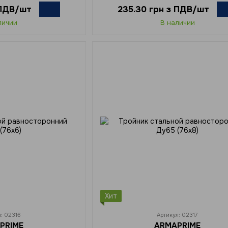
 ПДВ/шт
235.30 грн з ПДВ/шт
личии
В наличии
Хит
л: 02316
Артикул: 02317
PRIME
ARMAPRIME