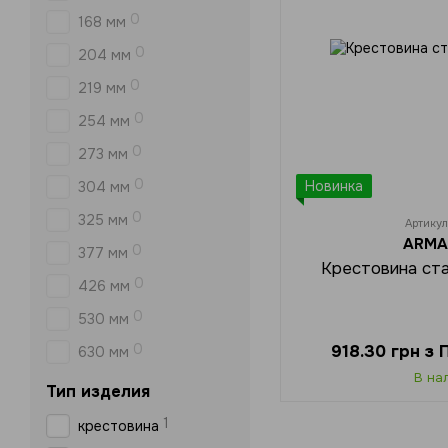
0
168 мм
0
204 мм
0
219 мм
0
254 мм
0
273 мм
0
Новинка
304 мм
0
325 мм
Артику
ARMA
0
377 мм
Крестовина ста
0
426 мм
0
530 мм
0
918.30 грн з
630 мм
В на
Тип изделия
1
крестовина