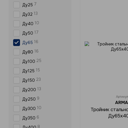
7
Ду25
13
Ду32
10
Ду40
17
Ду50
16
Ду65
16
Ду80
25
Ду100
15
Ду125
23
Ду150
13
Ду200
Артику
9
Ду250
ARMA
10
Ду300
Тройник стальн
Ду65x40
6
Ду350
8
Ду400