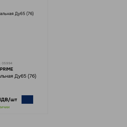
л: 05994
PRIME
льная Ду65 (76)
 ПДВ/шт
личии