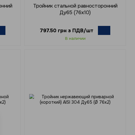
онний
Тройник стальной равносторонний
Ду65 (76х10)
797.50 грн з ПДВ/шт
В наличии