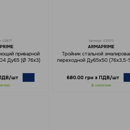
л: 02677
Артикул: 03070
PRIME
ARMAPRIME
еющий приварной
Тройник стальной эмалиров
304 Ду65 (Ø 76x3)
переходной Ду65х50 (76х3,5-5
 ПДВ/шт
680.00 грн з ПДВ/шт
личии
В наличии