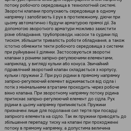
потоку робочого середовища в технологічній системі.
Зворотні клапани пропускають середовище в одному
напрямку і запобігають її рух в протилежному, діючи при
цьому автоматично і будучи арматурою прямої дії. За
допомогою зворотного арматури можливо захистити
різне обладнання, трубопроводи, насоси та судини під
тиском, збільшити тривалість роботи обладнання, а також
істотно обмежити текти робочого середовища з системи
при руйнуванні її ділянки. Застосовуються зворотні
клапани з різними запірно-регулюючими елементами,
наприклад, у вигляді кульки або конуса. Звичайний
гідравлічний зворотний клапан складається з корпусу,
кульки і пружини 2. При русі рідини в прямому напрямку
запірно-регулюючий елемент віджимається від сідла і
потік з мінімальними втратами проходить через робоче
вікно клапана. При зворотному напрямку потоку рідина
притискає запірно-регулюючий елемент до сідла. Рух
рідини в цьому напрямку припиняється. Пружини
призначені лише для подолання сил тертя при посадці
запірного елемента на сідло. Так як пружини приводять до
збільшення перепаду тиску на клапані при проходженні
потоку в прямому напрямку, а допустима величина