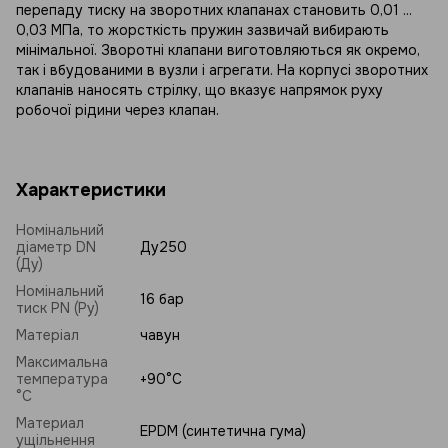
перепаду тиску на зворотних клапанах становить 0,01 ...
0,03 МПа, то жорсткість пружин зазвичай вибирають
мінімальної. Зворотні клапани виготовляються як окремо,
так і вбудованими в вузли і агрегати. На корпусі зворотних
клапанів наносять стрілку, що вказує напрямок руху
робочої рідини через клапан.
Характеристики
Номінальний
діаметр DN
Ду250
(Ду)
Номінальний
16 бар
тиск PN (Ру)
Матеріал
чавун
Максимальна
температура
+90°C
°C
Материал
EPDM (синтетична гума)
ущільнення