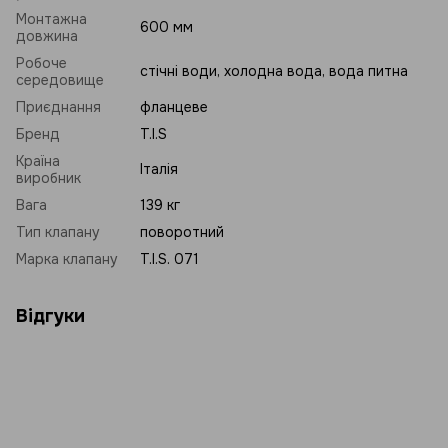
Монтажна
600 мм
довжина
Робоче
стічні води, холодна вода, вода питна
середовище
Приєднання
фланцеве
Бренд
T.I.S
Країна
Італія
виробник
Вага
139 кг
Тип клапану
поворотний
Марка клапану
T.I.S. 071
Відгуки