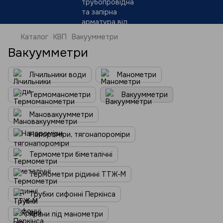
Каталог
КВП
Вакуумметри
Вакуумметри
Лічильники води
Манометри
Термоманометри
Вакуумметри
Мановакуумметри
Напороміри, тягонапороміри
Термометри біметалічні
Термометри рідинні ТТЖ-М
Трубки сифонні Перкінса
Крани під манометри