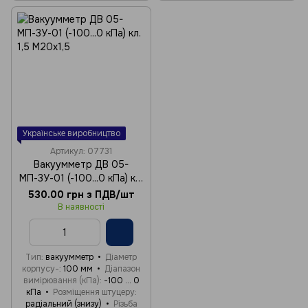
Українське виробництво
Артикул: 07731
Вакуумметр ДВ 05-
МП-3У-01 (-100...0 кПа) кл.
1,5 М20х1,5
530.00 грн з ПДВ/шт
В наявності
Тип
вакуумметр
Діаметр
корпусу-
100 мм
Діапазон
вимірювання (кПа)
-100 ... 0
кПа
Розміщення штуцеру
радіальний (знизу)
Різьба