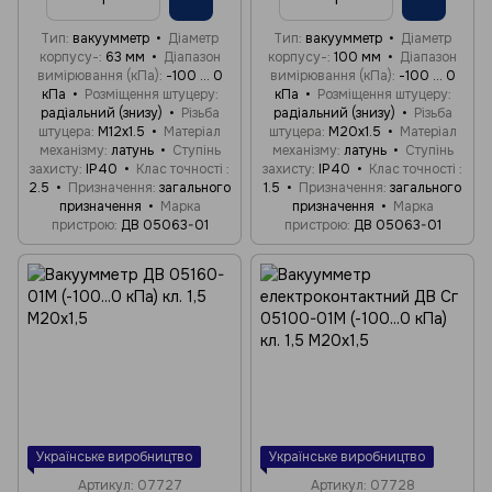
Тип
вакуумметр
Діаметр
Тип
вакуумметр
Діаметр
корпусу-
63 мм
Діапазон
корпусу-
100 мм
Діапазон
вимірювання (кПа)
-100 ... 0
вимірювання (кПа)
-100 ... 0
кПа
Розміщення штуцеру
кПа
Розміщення штуцеру
радіальний (знизу)
Різьба
радіальний (знизу)
Різьба
штуцера
М12x1.5
Матеріал
штуцера
М20x1.5
Матеріал
механізму
латунь
Ступінь
механізму
латунь
Ступінь
захисту
IP40
Клас точності
захисту
IP40
Клас точності
2.5
Призначення
загального
1.5
Призначення
загального
призначення
Марка
призначення
Марка
пристрою
ДВ 05063-01
пристрою
ДВ 05063-01
Українське виробництво
Українське виробництво
Артикул: 07727
Артикул: 07728