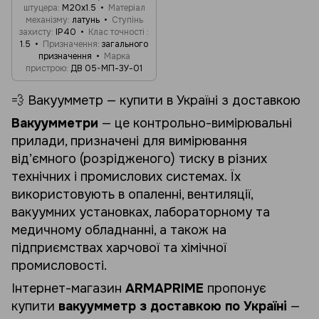
штуцера
М20x1.5
Матеріал
механізму
латунь
Ступінь
захисту
IP40
Клас точності
1.5
Призначення
загального
призначення
Марка
пристрою
ДВ 05-МП-3У-01
💨 Вакуумметр — купити в Україні з доставкою
Вакуумметри
— це контрольно-вимірювальні
прилади, призначені для вимірювання
від’ємного (розрідженого) тиску в різних
технічних і промислових системах. Їх
використовують в опаленні, вентиляції,
вакуумних установках, лабораторному та
медичному обладнанні, а також на
підприємствах харчової та хімічної
промисловості.
Інтернет-магазин
ARMAPRIME
пропонує
купити
вакуумметр з доставкою по Україні
—