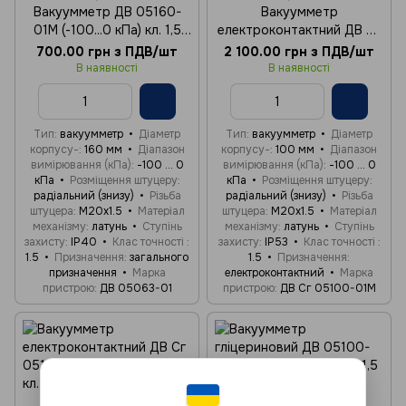
Вакуумметр ДВ 05160-
Вакуумметр
01М (-100...0 кПа) кл. 1,5
електроконтактний ДВ Сг
М20х1,5
05100-01М (-100...0 кПа)
700.00 грн з ПДВ/шт
2 100.00 грн з ПДВ/шт
кл. 1,5 М20х1,5
В наявності
В наявності
Тип
вакуумметр
Діаметр
Тип
вакуумметр
Діаметр
корпусу-
160 мм
Діапазон
корпусу-
100 мм
Діапазон
вимірювання (кПа)
-100 ... 0
вимірювання (кПа)
-100 ... 0
кПа
Розміщення штуцеру
кПа
Розміщення штуцеру
радіальний (знизу)
Різьба
радіальний (знизу)
Різьба
штуцера
М20x1.5
Матеріал
штуцера
М20x1.5
Матеріал
механізму
латунь
Ступінь
механізму
латунь
Ступінь
захисту
IP40
Клас точності
захисту
IP53
Клас точності
1.5
Призначення
загального
1.5
Призначення
призначення
Марка
електроконтактний
Марка
пристрою
ДВ 05063-01
пристрою
ДВ Сг 05100-01М