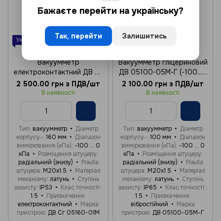
Бажаєте перейти на українську?
Так, перейти
Залишитись
Українське виробництво
Українське виробництво
Артикул: 07729
Артикул: 07730
Вакуумметр
Вакуумметр гліцериновий
електроконтактний ДВ Сг
ДВ 05100-05М-Г (-100...0
05160-01М (-100...0 кПа)
кПа) кл. 1,5 М20х1,5
2 500.00 грн з ПДВ/шт
2 100.00 грн з ПДВ/шт
кл. 1,5 М20х1,5
В наявності
В наявності
Тип
вакуумметр
Діаметр
Тип
вакуумметр
Діаметр
корпусу-
160 мм
Діапазон
корпусу-
100 мм
Діапазон
вимірювання (кПа)
-100 ... 0
вимірювання (кПа)
-100 ... 0
кПа
Розміщення штуцеру
кПа
Розміщення штуцеру
радіальний (знизу)
Різьба
радіальний (знизу)
Різьба
штуцера
М20x1.5
Матеріал
штуцера
М20x1.5
Матеріал
механізму
латунь
Ступінь
механізму
латунь
Ступінь
захисту
IP53
Клас точності
захисту
IP65
Клас точності
1.5
Призначення
1.5
Призначення
електроконтактний
Марка
вібростійкий
Марка
пристрою
ДВ Сг 05160-01М
пристрою
ДВ 05100-05М-Г