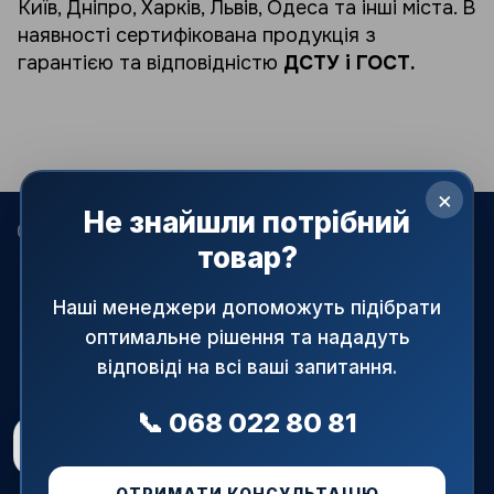
Київ, Дніпро, Харків, Львів, Одеса та інші міста. В
наявності сертифікована продукція з
гарантією та відповідністю
ДСТУ і ГОСТ.
×
Не знайшли потрібний
068 022-80-81
099 387-28-27
063 077-69-11
товар?
093 971-98-73
Контакти
Наші менеджери допоможуть підібрати
оптимальне рішення та нададуть
Повна версія сайту
відповіді на всі ваші запитання.
© 2015—2026
АРМАПРАЙМ — офіційний постачальник
трубопровідної і запірної арматури в Україні.
📞 068 022 80 81
При використанні матеріалів сайту посилання на джерело
Рейтинг магазину
5.0
★
обов'язкове!
48 відгуків
Рус
Укр
ОТРИМАТИ КОНСУЛЬТАЦІЮ