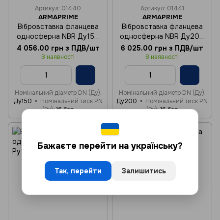
Артикул: 01440
Артикул: 01441
ARMAPRIME
ARMAPRIME
Вібровставка фланцева
Вібровставка фланцева
односферна NBR Ду150
односферна NBR Ду200
Ру16
Ру16
4 056.00 грн з ПДВ/шт
6 025.00 грн з ПДВ/шт
В наявності
В наявності
Номінальний діаметр DN (Ду)
Номінальний діаметр DN (Ду)
Ду150
Номінальний тиск PN
Ду200
Номінальний тиск PN
(Ру)
16 бар
(Ру)
16 бар
Бажаєте перейти на українську?
Так, перейти
Залишитись