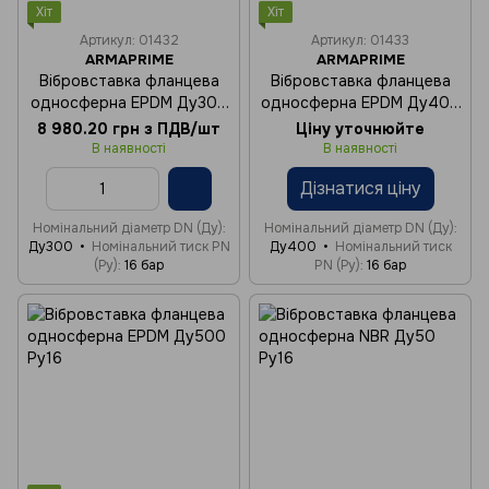
Хіт
Хіт
Артикул: 01432
Артикул: 01433
ARMAPRIME
ARMAPRIME
Вібровставка фланцева
Вібровставка фланцева
односферна EPDM Ду300
односферна EPDM Ду400
Ру16
Ру16
8 980.20 грн з ПДВ/шт
Ціну уточнюйте
В наявності
В наявності
Дізнатися ціну
Номінальний діаметр DN (Ду)
Номінальний діаметр DN (Ду)
Ду300
Номінальний тиск PN
Ду400
Номінальний тиск
(Ру)
16 бар
PN (Ру)
16 бар