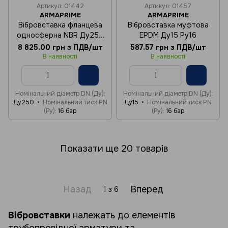
Артикул: 01442
Артикул: 01457
ARMAPRIME
ARMAPRIME
Вібровставка фланцева
Вібровставка муфтова
односферна NBR Ду250
EPDM Ду15 Ру16
Ру16
8 825.00 грн з ПДВ/шт
587.57 грн з ПДВ/шт
В наявності
В наявності
Номінальний діаметр DN (Ду)
Номінальний діаметр DN (Ду)
Ду250
Номінальний тиск PN
Ду15
Номінальний тиск PN
(Ру)
16 бар
(Ру)
16 бар
Показати ще 20 товарів
Назад
Вперед
1
з 6
Вібровставки
належать до елементів