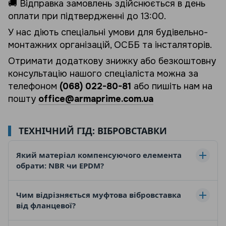
🚚 Відправка замовлень здійснюється в день
оплати при підтвердженні до 13:00.
У нас діють спеціальні умови для будівельно-
монтажних організацій, ОСББ та інсталяторів.
Отримати додаткову знижку або безкоштовну
консультацію нашого спеціаліста можна за
телефоном
(068) 022-80-81
або пишіть нам на
пошту
office@armaprime.com.ua
ТЕХНІЧНИЙ ГІД: ВІБРОВСТАВКИ
Який матеріал компенсуючого елемента
обрати: NBR чи EPDM?
EPDM
(етилен-пропіленовий каучук) найкраще
Чим відрізняється муфтова вібровставка
підходить для гарячої та холодної води, систем
від фланцевої?
опалення та слабких розчинів кислот.
NBR