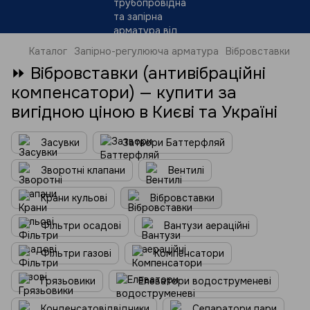
Каталог
Запірно-регулююча арматура
Вібровставки
⏩ Вібровставки (антивібраційні
компенсатори) — купити за
вигідною ціною в Києві та Україні
Засувки
Затвори Баттерфляй
Зворотні клапани
Вентилі
Крани кульові
Вібровставки
Фільтри осадові
Вантузи аераційні
Фільтри газові
Компенсатори
Грязьовики
Елеватори водоструменеві
Конденсатовідвідники
Сепаратори пари