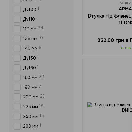
Артику
ARMA
1
Ду100
Втулка під флане
1
Ду110
11 D
24
110 мм
10
125 мм
322.00 грн з
9
В ная
140 мм
1
Ду150
1
Ду160
22
160 мм
7
180 мм
23
200 мм
19
225 мм
15
250 мм
1
280 мм