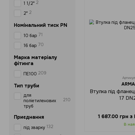
2
1 1/2"
2
2"
Номінальний тиск PN
71
10 бар
70
16 бар
Марка матеріалу
фітинга
209
ПЕ100
Артику
ARMA
Тип труби
Втулка під флане
для
17 DN
210
поліетиленових
труб
1 687.00 грн 
Приєднання
В ная
132
під зварку