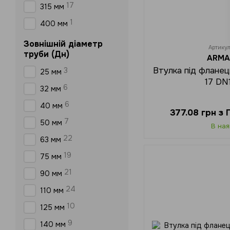
17
315 мм
1
400 мм
Зовнішній діаметр
Артику
труби (Дн)
ARMA
Втулка під флане
3
25 мм
17 DN
6
32 мм
6
40 мм
377.08 грн з
7
50 мм
В ная
22
63 мм
19
75 мм
21
90 мм
24
110 мм
10
125 мм
9
140 мм