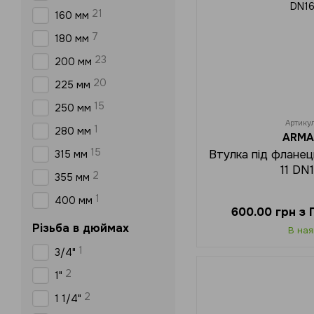
21
160 мм
7
180 мм
23
200 мм
20
225 мм
15
250 мм
Артику
1
280 мм
ARMA
15
Втулка під флане
315 мм
11 DN
2
355 мм
1
400 мм
600.00 грн з
Різьба в дюймах
В ная
1
3/4"
2
1"
2
1 1/4"