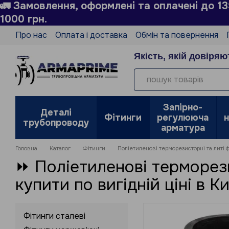
🚛 Замовлення, оформлені та оплачені до 1
Перейти до основного контенту
1000 грн.
Про нас
Оплата і доставка
Обмін та повернення
Технічний довідник
Виробники
Блог
Угода кор
Якість, якій довіряю
Запірно-
Деталі
Фітинги
регулююча
трубопроводу
арматура
Головна
Каталог
Фітинги
Поліетиленові терморезисторні та литі 
⏩ Поліетиленові терморези
купити по вигідній ціні в Ки
Фітинги сталеві