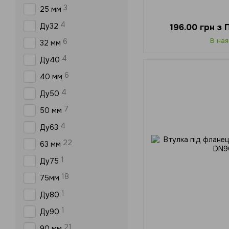
3
25 мм
4
Ду32
196.00 грн з
В ная
6
32 мм
4
Ду40
6
40 мм
4
Ду50
7
50 мм
4
Ду63
22
63 мм
1
Ду75
18
75мм
1
Ду80
1
Ду90
21
90 мм