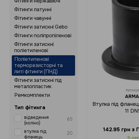
Фітинги нержавіючі
Фітинги латунні
Фітинги чавунні
Фітинги затискні Gebo
Фітинги поліпропіленові
Фітинги затискні
поліетиленові
Поліетиленові
терморезисторні та
литі фітинги (ПНД)
Фітинги затискні під
металопластик
Артику
Ремкомплекти
ARMA
Втулка під флане
Тип фітинга
11 D
відведення
65
(коліно)
142.95 грн з
втулка під
20
фланець
В ная