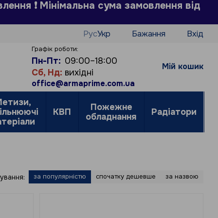
влення ❗ Мінімальна сума замовлення від
Рус
Укр
Бажання
Вхід
н
Графік роботи:
Пн-Пт:
09:00–18:00
Мій кошик
Сб, Нд:
вихідні
office@armaprime.com.ua
етизи,
Пожежне
ільнюючі
КВП
Радіатори
обладнання
о
атеріали
за популярністю
спочатку дешевше
за назвою
ування: