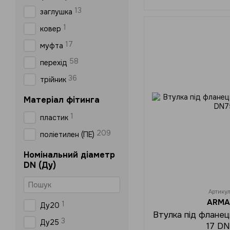
13
заглушка
1
ковер
17
муфта
58
перехід
36
трійник
Матеріал фітинга
1
пластик
209
поліетилен (ПЕ)
Номінальний діаметр
DN (Ду)
Артику
ARMA
1
Ду20
Втулка під флане
3
Ду25
17 D