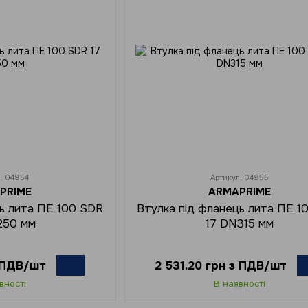
л: 04954
Артикул: 04955
PRIME
ARMAPRIME
ць лита ПЕ 100 SDR
Втулка під фланець лита ПЕ 1
250 мм
17 DN315 мм
з ПДВ/шт
2 531.20 грн з ПДВ/шт
вності
В наявності