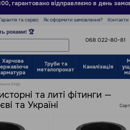
3:00, гарантовано відправляємо в день замо
Гарантія та сервіс
Як оформити замовлення?
Контакти
истувача
Політика конфіденційності
Відгуки про магази
ть роками! 🏆
068 022-80-81
Харчова
М
Труби та
нержавіюча
Каналізація
ущ
металопрокат
арматура
м
фітинги (ПНД)
сторні та литі фітинги —
єві та Україні
Сорт