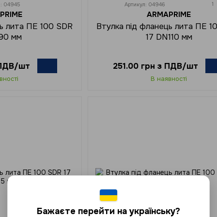
1
л: 04945
Артикул: 04946
PRIME
ARMAPRIME
ць лита ПЕ 100 SDR
Втулка під фланець лита ПЕ 1
N90 мм
17 DN110 мм
 ПДВ/шт
251.00 грн з ПДВ/шт
вності
В наявності
Бажаєте перейти на українську?