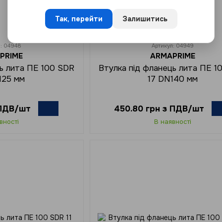
Так, перейти
Залишитись
л: 04948
Артикул: 04949
PRIME
ARMAPRIME
ць лита ПЕ 100 SDR
Втулка під фланець лита ПЕ 1
125 мм
17 DN140 мм
 ПДВ/шт
450.80 грн з ПДВ/шт
вності
В наявності