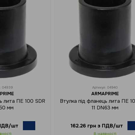
л: 04939
Артикул: 04940
PRIME
ARMAPRIME
ць лита ПЕ 100 SDR
Втулка під фланець лита ПЕ 1
N50 мм
11 DN63 мм
 ПДВ/шт
162.26 грн з ПДВ/шт
вності
В наявності