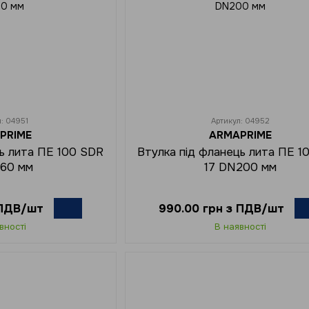
л: 04951
Артикул: 04952
PRIME
ARMAPRIME
ць лита ПЕ 100 SDR
Втулка під фланець лита ПЕ 1
160 мм
17 DN200 мм
 ПДВ/шт
990.00 грн з ПДВ/шт
вності
В наявності