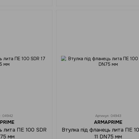
л: 04942
Артикул: 04943
PRIME
ARMAPRIME
ць лита ПЕ 100 SDR
Втулка під фланець лита ПЕ 1
N75 мм
11 DN75 мм