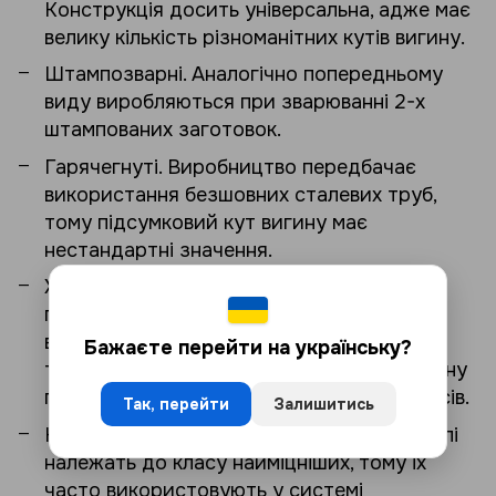
Конструкція досить універсальна, адже має
велику кількість різноманітних кутів вигину.
Штампозварні. Аналогічно попередньому
виду виробляються при зварюванні 2-х
штампованих заготовок.
Гарячегнуті. Виробництво передбачає
використання безшовних сталевих труб,
тому підсумковий кут вигину має
нестандартні значення.
Холодногнуті. Виробляються аналогічно
попередньому варіанту, але при цьому
відсутнє нагрівання. Радіус повороту в
Бажаєте перейти на українську?
такому разі виходить великим, а кут вигину
перебуває в діапазоні від 2 і до 90 градусів.
Так, перейти
Залишитись
Ковані. Виготовлені даним методом деталі
належать до класу найміцніших, тому їх
часто використовують у системі