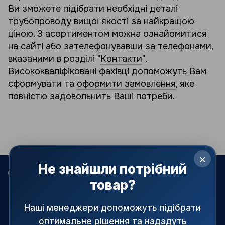
Ви зможете підібрати необхідні деталі
трубопроводу вищої якості за найкращою
ціною. З асортиментом можна ознайомитися
на сайті або зателефонувавши за телефонами,
вказаними в розділі "
Контакти
".
Висококваліфіковані фахівці допоможуть Вам
сформувати та
оформити замовлення
, яке
повністю задовольнить Ваші потреби.
×
Не знайшли потрібний
068 022-80-81
099 387-28-27
063 077-69-11
товар?
093 971-98-73
Контакти
Наші менеджери допоможуть підібрати
оптимальне рішення та нададуть
Повна версія сайту