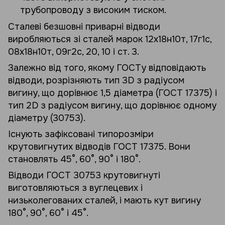
трубопроводу з високим тиском.
Сталеві безшовні приварні відводи
виробляються зі сталей марок 12х18н10т, 17г1с,
08х18н10т, 09г2с, 20, 10 і ст. 3.
Залежно від того, якому ГОСТу відповідають
відводи, розрізняють тип 3D з радіусом
вигину, що дорівнює 1,5 діаметра (ГОСТ 17375) і
тип 2D з радіусом вигину, що дорівнює одному
діаметру (30753).
Існують зафіксовані типорозміри
крутовигнутих відводів ГОСТ 17375. Вони
становлять 45°, 60°, 90° і 180°.
Відводи ГОСТ 30753 крутовигнуті
виготовляються з вуглецевих і
низьколегованих сталей, і мають кут вигину
180°, 90°, 60° і 45°.