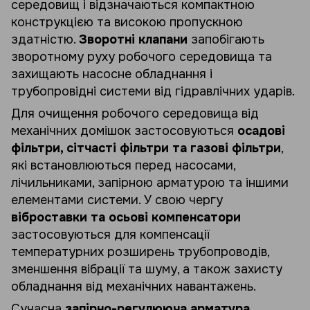
середовищ і відзначаються компактною
конструкцією та високою пропускною
здатністю.
Зворотні клапани
запобігають
зворотному руху робочого середовища та
захищають насосне обладнання і
трубопровідні системи від гідравлічних ударів.
Для очищення робочого середовища від
механічних домішок застосовуються
осадові
фільтри, сітчасті фільтри та газові фільтри
,
які встановлюються перед насосами,
лічильниками, запірною арматурою та іншими
елементами системи. У свою чергу
віброставки та осьові компенсатори
застосовуються для компенсації
температурних розширень трубопроводів,
зменшення вібрації та шуму, а також захисту
обладнання від механічних навантажень.
Сучасна
запірно-регулююча арматура