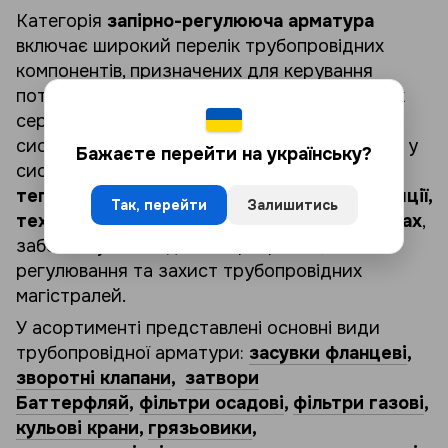
Категорія
запірно-регулююча арматура
включає широкий перелік трубопровідних
компонентів, призначених для керування
потоками рідин, газу, пари та інших робочих
середовищ у інженерних і промислових
системах. Дане обладнання застосовується у
Бажаєте перейти на українську?
системах
водопостачання, опалення,
теплопостачання, газопостачання, вентиляції,
Так, перейти
Залишитись
технологічних і промислових трубопроводах
,
забезпечуючи надійне перекриття,
регулювання та захист трубопровідних
магістралей.
У асортименті представлені основні види
трубопровідної арматури:
засувки фланцеві
,
зворотні клапани
,
затвори
Баттерфляй
,
фільтри осадові
,
фільтри газові
,
кульові крани
,
грязьовики
,