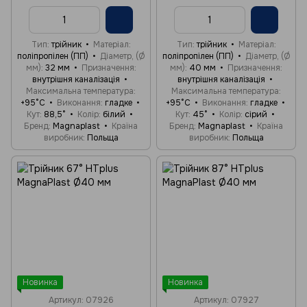
Тип
трійник
Матеріал
Тип
трійник
Матеріал
поліпропілен (ПП)
Діаметр, (Ø
поліпропілен (ПП)
Діаметр, (Ø
мм)
32 мм
Призначення
мм)
40 мм
Призначення
внутрішня каналізація
внутрішня каналізація
Максимальна температура
Максимальна температура
+95°C
Виконання
гладке
+95°C
Виконання
гладке
Кут
88,5°
Колір
білий
Кут
45°
Колір
сірий
Бренд
Magnaplast
Країна
Бренд
Magnaplast
Країна
виробник
Польща
виробник
Польща
Новинка
Новинка
Артикул: 07926
Артикул: 07927