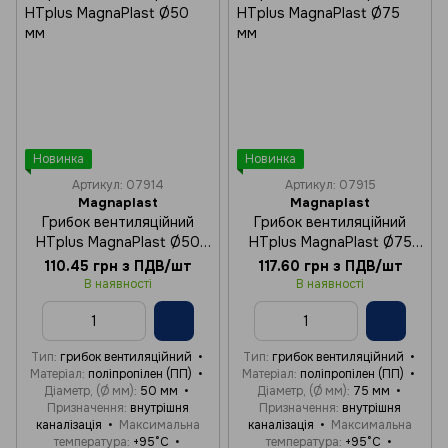
Новинка
Новинка
Артикул: 07914
Артикул: 07915
Magnaplast
Magnaplast
Грибок вентиляційний
Грибок вентиляційний
HTplus MagnaPlast Ø50
HTplus MagnaPlast Ø75
мм
мм
110.45 грн з ПДВ/шт
117.60 грн з ПДВ/шт
В наявності
В наявності
Тип
грибок вентиляційний
Тип
грибок вентиляційний
Матеріал
поліпропілен (ПП)
Матеріал
поліпропілен (ПП)
Діаметр, (Ø мм)
50 мм
Діаметр, (Ø мм)
75 мм
Призначення
внутрішня
Призначення
внутрішня
каналізація
Максимальна
каналізація
Максимальна
температура
+95°C
температура
+95°C