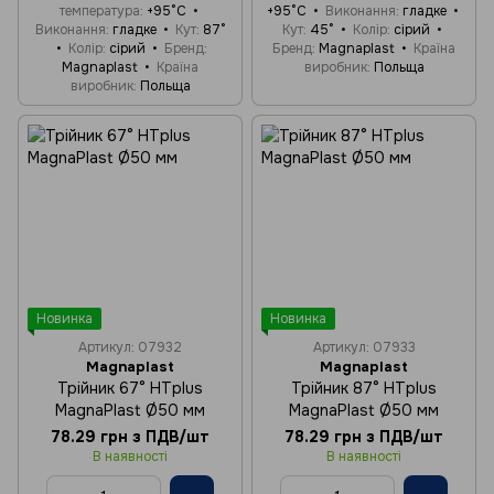
температура
+95°C
+95°C
Виконання
гладке
Виконання
гладке
Кут
87°
Кут
45°
Колір
сірий
Колір
сірий
Бренд
Бренд
Magnaplast
Країна
Magnaplast
Країна
виробник
Польща
виробник
Польща
Новинка
Новинка
Артикул: 07932
Артикул: 07933
Magnaplast
Magnaplast
Трійник 67° HTplus
Трійник 87° HTplus
MagnaPlast Ø50 мм
MagnaPlast Ø50 мм
78.29 грн з ПДВ/шт
78.29 грн з ПДВ/шт
В наявності
В наявності