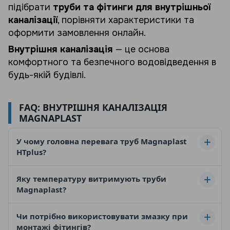
підібрати
труби та фітинги для внутрішньої
каналізації
, порівняти характеристики та
оформити замовлення онлайн.
Внутрішня каналізація
— це основа
комфортного та безпечного водовідведення в
будь-якій будівлі.
FAQ: ВНУТРІШНЯ КАНАЛІЗАЦІЯ
MAGNAPLAST
У чому головна перевага труб Magnaplast
HTplus?
Труби системи
HTplus
виготовлені з
Яку температуру витримують труби
поліпропілену, стійкого до стоків з високою
Magnaplast?
температурою (до 95°C). Вони мають покращені
акустичні властивості та оснащені
Матеріал витримує постійну температуру стоків
Чи потрібно використовувати змазку при
сантиметровою шкалою прямо на трубі для
до 90°C
та короткочасні зливи (наприклад, з
монтажі фітингів?