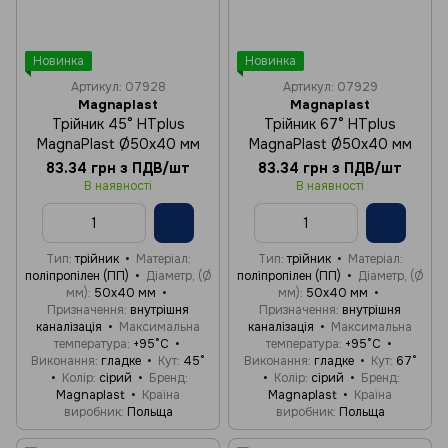
Новинка
Новинка
Артикул: 07928
Артикул: 07929
Magnaplast
Magnaplast
Трійник 45° HTplus
Трійник 67° HTplus
MagnaPlast Ø50х40 мм
MagnaPlast Ø50х40 мм
83.34 грн з ПДВ/шт
83.34 грн з ПДВ/шт
В наявності
В наявності
Тип
трійник
Матеріал
Тип
трійник
Матеріал
поліпропілен (ПП)
Діаметр, (Ø
поліпропілен (ПП)
Діаметр, (Ø
мм)
50х40 мм
мм)
50х40 мм
Призначення
внутрішня
Призначення
внутрішня
каналізація
Максимальна
каналізація
Максимальна
температура
+95°C
температура
+95°C
Виконання
гладке
Кут
45°
Виконання
гладке
Кут
67°
Колір
сірий
Бренд
Колір
сірий
Бренд
Magnaplast
Країна
Magnaplast
Країна
виробник
Польща
виробник
Польща