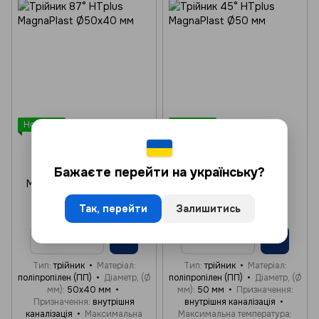
Новинка
Новинка
Артикул: 07930
Артикул: 07931
Magnaplast
Magnaplast
Трійник 87° HTplus
Трійник 45° HTplus
Бажаєте перейти на українську?
MagnaPlast Ø50х40 мм
MagnaPlast Ø50 мм
83.34 грн з ПДВ/шт
78.29 грн з ПДВ/шт
Так, перейти
Залишитись
В наявності
В наявності
Тип
трійник
Матеріал
Тип
трійник
Матеріал
поліпропілен (ПП)
Діаметр, (Ø
поліпропілен (ПП)
Діаметр, (Ø
мм)
50х40 мм
мм)
50 мм
Призначення
Призначення
внутрішня
внутрішня каналізація
каналізація
Максимальна
Максимальна температура