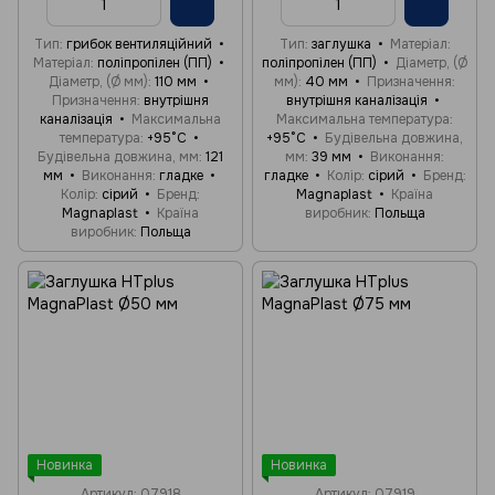
Тип
грибок вентиляційний
Тип
заглушка
Матеріал
Матеріал
поліпропілен (ПП)
поліпропілен (ПП)
Діаметр, (Ø
Діаметр, (Ø мм)
110 мм
мм)
40 мм
Призначення
Призначення
внутрішня
внутрішня каналізація
каналізація
Максимальна
Максимальна температура
температура
+95°C
+95°C
Будівельна довжина,
Будівельна довжина, мм
121
мм
39 мм
Виконання
мм
Виконання
гладке
гладке
Колір
сірий
Бренд
Колір
сірий
Бренд
Magnaplast
Країна
Magnaplast
Країна
виробник
Польща
виробник
Польща
Новинка
Новинка
Артикул: 07918
Артикул: 07919