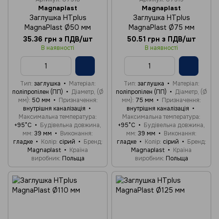
Magnaplast
Magnaplast
Заглушка HTplus
Заглушка HTplus
MagnaPlast Ø50 мм
MagnaPlast Ø75 мм
35.36 грн з ПДВ/шт
50.51 грн з ПДВ/шт
В наявності
В наявності
Тип
заглушка
Матеріал
Тип
заглушка
Матеріал
поліпропілен (ПП)
Діаметр, (Ø
поліпропілен (ПП)
Діаметр, (Ø
мм)
50 мм
Призначення
мм)
75 мм
Призначення
внутрішня каналізація
внутрішня каналізація
Максимальна температура
Максимальна температура
+95°C
Будівельна довжина,
+95°C
Будівельна довжина,
мм
39 мм
Виконання
мм
39 мм
Виконання
гладке
Колір
сірий
Бренд
гладке
Колір
сірий
Бренд
Magnaplast
Країна
Magnaplast
Країна
виробник
Польща
виробник
Польща