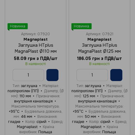
Новинка
Новинка
Артикул: 07920
Артикул: 07921
Magnaplast
Magnaplast
Заглушка HTplus
Заглушка HTplus
MagnaPlast Ø110 мм
MagnaPlast Ø125 мм
58.09 грн з ПДВ/шт
186.05 грн з ПДВ/шт
В наявності
В наявності
Тип
заглушка
Матеріал
Тип
заглушка
Матеріал
поліпропілен (ПП)
Діаметр, (Ø
поліпропілен (ПП)
Діаметр, (Ø
мм)
110 мм
Призначення
мм)
125 мм
Призначення
внутрішня каналізація
внутрішня каналізація
Максимальна температура
Максимальна температура
+95°C
Будівельна довжина,
+95°C
Будівельна довжина,
мм
46 мм
Виконання
мм
50 мм
Виконання
гладке
Колір
сірий
Бренд
гладке
Колір
сірий
Бренд
Magnaplast
Країна
Magnaplast
Країна
виробник
Польща
виробник
Польща