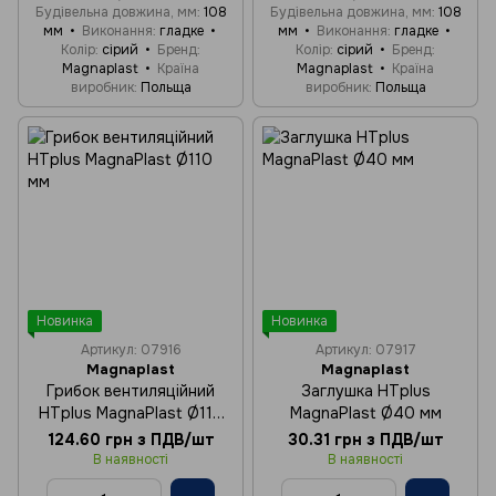
Будівельна довжина, мм
108
Будівельна довжина, мм
108
мм
Виконання
гладке
мм
Виконання
гладке
Колір
сірий
Бренд
Колір
сірий
Бренд
Magnaplast
Країна
Magnaplast
Країна
виробник
Польща
виробник
Польща
Новинка
Новинка
Артикул: 07916
Артикул: 07917
Magnaplast
Magnaplast
Грибок вентиляційний
Заглушка HTplus
HTplus MagnaPlast Ø110
MagnaPlast Ø40 мм
мм
124.60 грн з ПДВ/шт
30.31 грн з ПДВ/шт
В наявності
В наявності