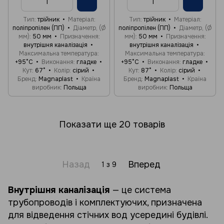
Тип
трійник
Матеріал
Тип
трійник
Матеріал
поліпропілен (ПП)
Діаметр, (Ø
поліпропілен (ПП)
Діаметр, (Ø
мм)
50 мм
Призначення
мм)
50 мм
Призначення
внутрішня каналізація
внутрішня каналізація
Максимальна температура
Максимальна температура
+95°C
Виконання
гладке
+95°C
Виконання
гладке
Кут
67°
Колір
сірий
Кут
87°
Колір
сірий
Бренд
Magnaplast
Країна
Бренд
Magnaplast
Країна
виробник
Польща
виробник
Польща
Показати ще 20 товарів
Назад
Вперед
1
з 9
Внутрішня каналізація
— це система
трубопроводів і комплектуючих, призначена
для відведення стічних вод усередині будівлі.