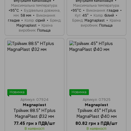
внутрішня каналізація
внутрішня каналізація
Максимальна температура
Максимальна температура
+95°C
Будівельна довжина,
+95°C
Виконання
гладке
мм
58 мм
Виконання
Кут
45°
Колір
білий
гладке
Колір
сірий
Бренд
Бренд
Magnaplast
Країна
Magnaplast
Країна
виробник
Польща
виробник
Польща
Новинка
Новинка
Артикул: 07924
Артикул: 07925
Magnaplast
Magnaplast
Трійник 88.5° HTplus
Трійник 45° HTplus
MagnaPlast Ø32 мм
MagnaPlast Ø40 мм
77.45 грн з ПДВ/шт
80.82 грн з ПДВ/шт
В наявності
В наявності