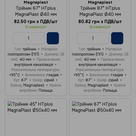
Magnaplast
Magnaplast
Трійник 67° HTplus
Трійник 87° HTplus
MagnaPlast Ø40 мм
MagnaPlast Ø40 мм
82.50 грн з ПДВ/шт
80.82 грн з ПДВ/шт
В наявності
В наявності
Тип
трійник
Матеріал
Тип
трійник
Матеріал
поліпропілен (ПП)
Діаметр, (Ø
поліпропілен (ПП)
Діаметр, (Ø
мм)
40 мм
Призначення
мм)
40 мм
Призначення
внутрішня каналізація
внутрішня каналізація
Максимальна температура
Максимальна температура
+95°C
Виконання
гладке
+95°C
Виконання
гладке
Кут
67°
Колір
сірий
Кут
87°
Колір
сірий
Бренд
Magnaplast
Країна
Бренд
Magnaplast
Країна
виробник
Польща
виробник
Польща