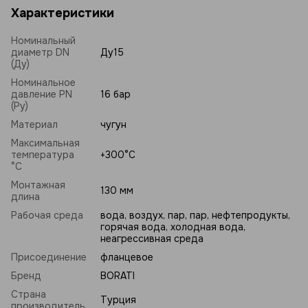
Характеристики
Номинальный
диаметр DN
Ду15
(Ду)
Номинальное
давление PN
16 бар
(Ру)
Материал
чугун
Максимальная
температура
+300°C
°C
Монтажная
130 мм
длина
Рабочая среда
вода, воздух, пар, пар, нефтепродукты,
горячая вода, холодная вода,
неагрессивная среда
Присоединение
фланцевое
Бренд
BORATI
Страна
Турция
производитель