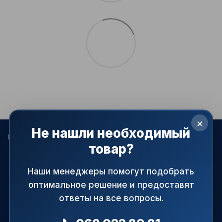
×
Не нашли необходимый
068 022-80-81
099 387-28-27
063 077-69-11
товар?
093 971-98-73
Контакты
Наши менеджеры помогут подобрать
оптимальное решение и предоставят
Полная версия сайта
ответы на все вопросы.
© 2015—2026
АРМАПРАЙМ — официальный поставщик
трубопроводной и запорной арматуры в Украине.