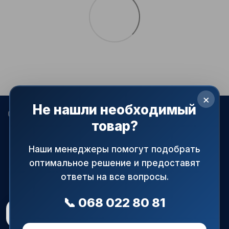
×
Не нашли необходимый
068 022-80-81
099 387-28-27
063 077-69-11
товар?
093 971-98-73
Контакты
Наши менеджеры помогут подобрать
оптимальное решение и предоставят
Полная версия сайта
ответы на все вопросы.
© 2015—2026
АРМАПРАЙМ — официальный поставщик
трубопроводной и запорной арматуры в Украине.
📞 068 022 80 81
При использовании материалов сайта ссылка на источник
Рейтинг магазину
5.0
★
обязательна!
48 відгуків