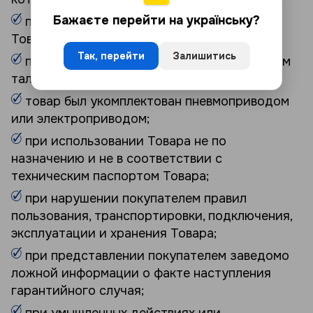
Бажаєте перейти на українську?
при невозможности идентифицировать
Товар относительно гарантийного талона;
Так, перейти
Залишитись
при выявлении исправлений в гарантийном
талоне;
товар был укомплектован пневмоприводом
или электроприводом;
при использовании Товара не по
назначению и не в соответствии с
техническим паспортом Товара;
при нарушении покупателем правил
пользования, транспортировки, подключения,
эксплуатации и хранения Товара;
при представлении покупателем заведомо
ложной информации о факте наступления
гарантийного случая;
при умышленных действиях или