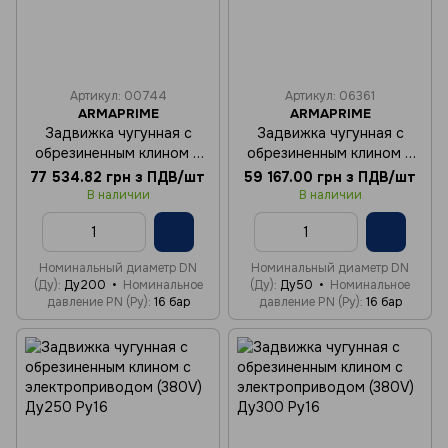
Артикул: 00744
Артикул: 06361
ARMAPRIME
ARMAPRIME
Задвижка чугунная с
Задвижка чугунная с
обрезиненным клином c
обрезиненным клином c
электроприводом (380V)
электроприводом (380V)
77 534.82 грн з ПДВ/шт
59 167.00 грн з ПДВ/шт
Ду200 Ру16
Ду50 Ру16
В наличии
В наличии
Номинальный диаметр DN
Номинальный диаметр DN
(Ду)
Ду200
Номинальное
(Ду)
Ду50
Номинальное
давление PN (Ру)
16 бар
давление PN (Ру)
16 бар