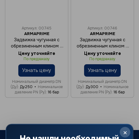
Артикул: 00745
Артикул: 00746
ARMAPRIME
ARMAPRIME
Задвижка чугунная с
Задвижка чугунная с
обрезиненным клином c
обрезиненным клином c
электроприводом (380V)
электроприводом (380V)
Цену уточняйте
Цену уточняйте
Ду250 Ру16
Ду300 Ру16
По предзаказу
По предзаказу
Узнать цену
Узнать цену
Номинальный диаметр DN
Номинальный диаметр DN
(Ду)
Ду250
Номинальное
(Ду)
Ду300
Номинальное
давление PN (Ру)
16 бар
давление PN (Ру)
16 бар
×
Не нашли необходимый