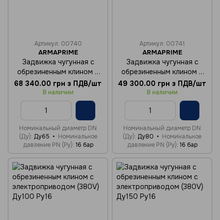
Артикул: 00740
Артикул: 00741
ARMAPRIME
ARMAPRIME
Задвижка чугунная с
Задвижка чугунная с
обрезиненным клином c
обрезиненным клином c
электроприводом (380V)
электроприводом (380V)
68 340.00 грн з ПДВ/шт
49 300.00 грн з ПДВ/шт
Ду65 Ру16
Ду80 Ру16
В наличии
В наличии
Номинальный диаметр DN
Номинальный диаметр DN
(Ду)
Ду65
Номинальное
(Ду)
Ду80
Номинальное
давление PN (Ру)
16 бар
давление PN (Ру)
16 бар