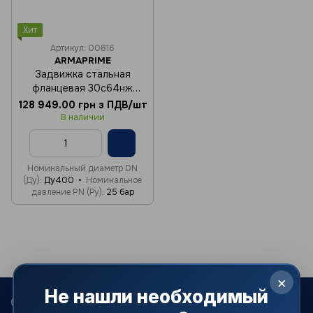
Хит
Артикул: 00816
ARMAPRIME
Задвижка стальная
фланцевая 30с64нж
Ду500 Ру25
128 949.00 грн з ПДВ/шт
В наличии
Номинальный диаметр DN
(Ду)
Ду400
Номинальное
давление PN (Ру)
25 бар
×
Не нашли необходимый
068 022-80-81
099 387-28-27
063 077-69-11