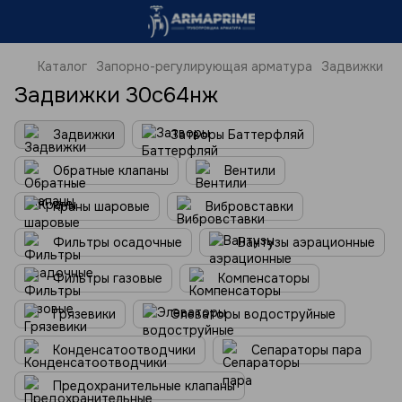
Каталог
Запорно-регулирующая арматура
Задвижки
Задвижки 30с64нж
Задвижки
Затворы Баттерфляй
Обратные клапаны
Вентили
Краны шаровые
Вибровставки
Фильтры осадочные
Вантузы аэрационные
Фильтры газовые
Компенсаторы
Грязевики
Элеваторы водоструйные
Конденсатоотводчики
Сепараторы пара
Предохранительные клапаны