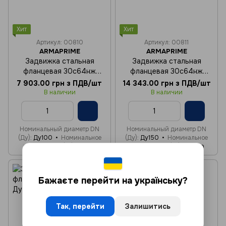
Хит
Хит
Артикул: 00810
Артикул: 00811
ARMAPRIME
ARMAPRIME
Задвижка стальная
Задвижка стальная
фланцевая 30с64нж
фланцевая 30с64нж
Ду100 Ру25
Ду150 Ру25
7 903.00 грн з ПДВ/шт
14 343.00 грн з ПДВ/шт
В наличии
В наличии
Номинальный диаметр DN
Номинальный диаметр DN
(Ду)
Ду100
Номинальное
(Ду)
Ду150
Номинальное
давление PN (Ру)
25 бар
давление PN (Ру)
25 бар
Бажаєте перейти на українську?
Так, перейти
Залишитись