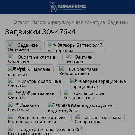
Каталог
Запорно-регулирующая арматура
Задвижки
Задвижки 30ч47бк4
Задвижки
Затворы Баттерфляй
Обратные клапаны
Вентили
Краны шаровые
Вибровставки
Фильтры осадочные
Вантузы аэрационные
Фильтры газовые
Компенсаторы
Грязевики
Элеваторы водоструйные
Конденсатоотводчики
Сепараторы пара
Предохранительные клапаны