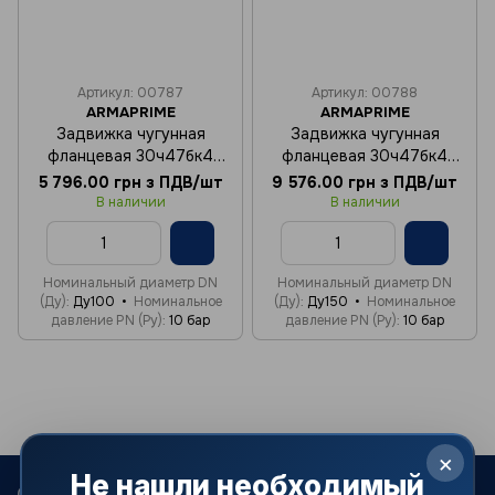
Артикул: 00787
Артикул: 00788
ARMAPRIME
ARMAPRIME
Задвижка чугунная
Задвижка чугунная
фланцевая 30ч47бк4
фланцевая 30ч47бк4
Ду100 Ру10
Ду150 Ру10
5 796.00 грн з ПДВ/шт
9 576.00 грн з ПДВ/шт
В наличии
В наличии
Номинальный диаметр DN
Номинальный диаметр DN
(Ду)
Ду100
Номинальное
(Ду)
Ду150
Номинальное
давление PN (Ру)
10 бар
давление PN (Ру)
10 бар
×
Не нашли необходимый
068 022-80-81
099 387-28-27
063 077-69-11