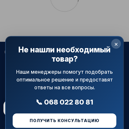
×
Не нашли необходимый
068 022-80-81
099 387-28-27
063 077-69-11
товар?
093 971-98-73
Контакты
Наши менеджеры помогут подобрать
оптимальное решение и предоставят
Полная версия сайта
ответы на все вопросы.
© 2015—2026
АРМАПРАЙМ — официальный поставщик
трубопроводной и запорной арматуры в Украине.
📞 068 022 80 81
При использовании материалов сайта ссылка на источник
Рейтинг магазину
5.0
★
обязательна!
48 відгуків
Рус
Укр
ПОЛУЧИТЬ КОНСУЛЬТАЦИЮ