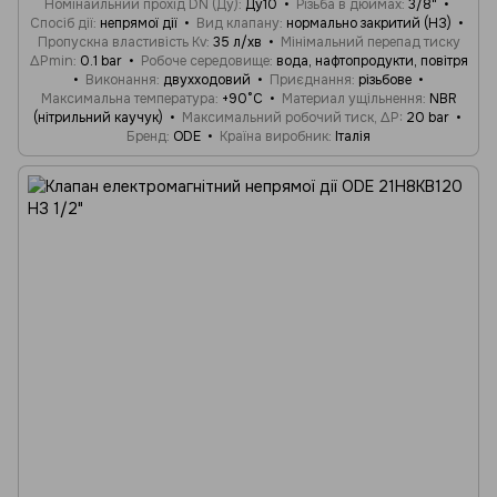
Номінаильний прохід DN (Ду)
Ду10
Різьба в дюймах
3/8"
Спосіб дії
непрямої дії
Вид клапану
нормально закритий (НЗ)
Пропускна властивість Kv
35 л/хв
Мінімальний перепад тиску
ΔPmin
0.1 bar
Робоче середовище
вода, нафтопродукти, повітря
Виконання
двухходовий
Приєднання
різьбове
Максимальна температура
+90°C
Материал ущільнення
NBR
(нітрильний каучук)
Максимальний робочий тиск, ΔP
20 bar
Бренд
ODE
Країна виробник
Італія