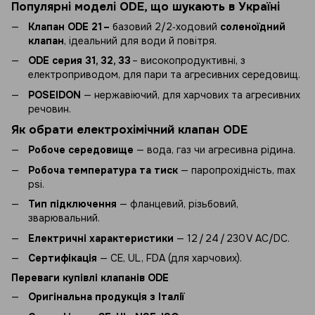
Популярні моделі ODE, що шукають в Україні
Клапан ODE 21 –
базовий 2/2‑ходовий
соленоїдний
клапан
, ідеальний для води й повітря.
ODE серия 31, 32, 33
– високопродуктивні, з
електроприводом, для пари та агресивних середовищ.
POSEIDON
— нержавіючий, для харчових та агресивних
речовин.
Як обрати електрохімічний клапан ODE
Робоче середовище
— вода, газ чи агресивна рідина.
Робоча температура та тиск
— паропрохідність, max
psi.
Тип підключення
— фланцевий, різьбовий,
зварювальний.
Електричні характеристики
— 12 / 24 / 230 V AC/DC.
Сертифікація
— CE, UL, FDA (для харчових).
Переваги купівлі клапанів ODE
Оригінальна продукція з Італії