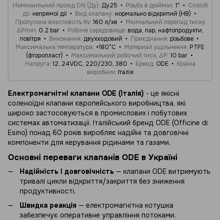
Номінаильний прохід DN (Ду)
Ду25
Різьба в дюймах
1"
Спосіб
дії
непрямої дії
Вид клапану
нормально відкритий (НВ)
Пропускна властивість Kv
160 л/хв
Мінімальний перепад тиску
ΔPmin
0.2 bar
Робоче середовище
вода, пар, нафтопродукти,
повітря
Виконання
двухходовий
Приєднання
різьбове
Максимальна температура
+180°C
Материал ущільнення
PTFE
(фторопласт)
Максимальний робочий тиск, ΔP
10 bar
Напруга
12, 24VDC, 220/230, 380
Бренд
ODE
Країна
виробник
Італія
Електромагнітні клапани ODE (Італія)
- це якісні
соленоїдні клапани європейського виробництва, які
широко застосовуються в промислових і побутових
системах автоматизації. Італійський бренд ODE (Officine di
Esino) понад 60 років виробляє надійні та довговічні
компоненти для керування рідинами та газами.
Основні переваги клапанів ODE в Україні
Надійність і довговічність
— клапани ODE витримують
тривалі цикли відкриття/закриття без зниження
продуктивності.
Швидка реакція
— електромагнітна котушка
забезпечує оперативне управління потоками.