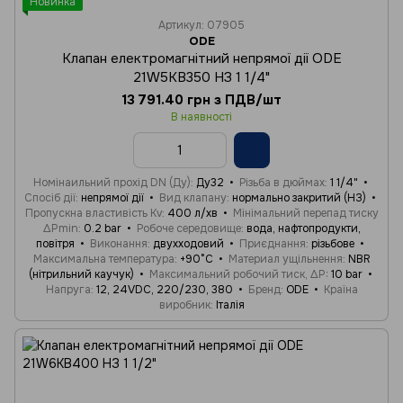
Новинка
Артикул: 07905
ODE
Клапан електромагнітний непрямої дії ODE
21W5KB350 НЗ 1 1/4"
13 791.40 грн з ПДВ/шт
В наявності
Номінаильний прохід DN (Ду)
Ду32
Різьба в дюймах
1 1/4"
Спосіб дії
непрямої дії
Вид клапану
нормально закритий (НЗ)
Пропускна властивість Kv
400 л/хв
Мінімальний перепад тиску
ΔPmin
0.2 bar
Робоче середовище
вода, нафтопродукти,
повітря
Виконання
двухходовий
Приєднання
різьбове
Максимальна температура
+90°C
Материал ущільнення
NBR
(нітрильний каучук)
Максимальний робочий тиск, ΔP
10 bar
Напруга
12, 24VDC, 220/230, 380
Бренд
ODE
Країна
виробник
Італія