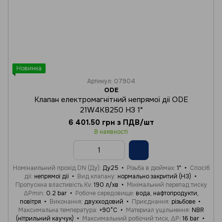
Новинка
Артикул: 07904
ODE
Клапан електромагнітний непрямої дії ODE
21W4KB250 НЗ 1"
6 401.50 грн з ПДВ/шт
В наявності
Номінаильний прохід DN (Ду)
Ду25
Різьба в дюймах
1"
Спосіб
дії
непрямої дії
Вид клапану
нормально закритий (НЗ)
Пропускна властивість Kv
190 л/хв
Мінімальний перепад тиску
ΔPmin
0.2 bar
Робоче середовище
вода, нафтопродукти,
повітря
Виконання
двухходовий
Приєднання
різьбове
Максимальна температура
+90°C
Материал ущільнення
NBR
(нітрильний каучук)
Максимальний робочий тиск, ΔP
16 bar