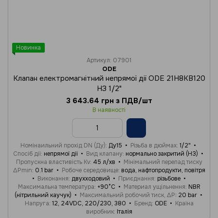
Новинка
Артикул: 07901
ODE
Клапан електромагнітний непрямої дії ODE 21H8KB120
НЗ 1/2"
3 643.64 грн з ПДВ/шт
В наявності
Номінаильний прохід DN (Ду)
Ду15
Різьба в дюймах
1/2"
Спосіб дії
непрямої дії
Вид клапану
нормально закритий (НЗ)
Пропускна властивість Kv
45 л/хв
Мінімальний перепад тиску
ΔPmin
0.1 bar
Робоче середовище
вода, нафтопродукти, повітря
Виконання
двухходовий
Приєднання
різьбове
Максимальна температура
+90°C
Материал ущільнення
NBR
(нітрильний каучук)
Максимальний робочий тиск, ΔP
20 bar
Напруга
12, 24VDC, 220/230, 380
Бренд
ODE
Країна
виробник
Італія