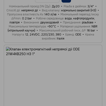
Номінаильний прохід DN (Ду)
Ду20
Різьба в дюймах
3/4"
Спосіб дії
непрямої дії
Вид клапану
нормально закритий (НЗ)
Пропускна властивість Kv
140 л/хв
Мінімальний перепад тиску
ΔPmin
0.2 bar
Робоче середовище
вода, нафтопродукти,
повітря
Виконання
двухходовий
Приєднання
різьбове
Максимальна температура
+90°C
Материал ущільнення
NBR
(нітрильний каучук)
Максимальний робочий тиск, ΔP
16 bar
Напруга
12, 24VDC, 220/230, 380
Бренд
ODE
Країна
виробник
Італія