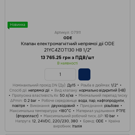
Новинка
Артикул: 07911
ODE
Клапан електромагнітний непрямої дії ODE
21YC4ZOT130 НВ 1/2"
13 765.25 грн з ПДВ/шт
В наявності
Номінаильний прохід DN (Ду)
Ду15
Різьба в дюймах
1/2"
Спосіб дії
непрямої дії
Вид клапану
нормально відкритий (НВ)
Пропускна властивість Kv
50 л/хв
Мінімальний перепад тиску
ΔPmin
0.2 bar
Робоче середовище
вода, пар, нафтопродукти,
повітря
Виконання
двухходовий
Приєднання
різьбове
Максимальна температура
+180°C
Материал ущільнення
PTFE
(фторопласт)
Максимальний робочий тиск, ΔP
10 bar
Напруга
12, 24VDC, 220/230, 380
Бренд
ODE
Країна
виробник
Італія