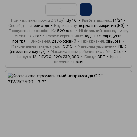
Номінаильний прохід DN (Ду)
Ду40
Різьба в дюймах
1 1/2"
Спосіб дії
непрямої дії
Вид клапану
нормально закритий (НЗ)
Пропускна властивість Kv
520 л/хв
Мінімальний перепад тиску
ΔPmin
0.2 bar
Робоче середовище
вода, нафтопродукти,
повітря
Виконання
двухходовий
Приєднання
різьбове
Максимальна температура
+90°C
Материал ущільнення
NBR
(нітрильний каучук)
Максимальний робочий тиск, ΔP
10 bar
Напруга
12, 24VDC, 220/230, 380
Бренд
ODE
Країна
виробник
Італія