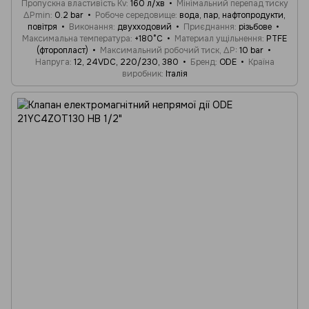
Пропускна властивість Kv
160 л/хв
Мінімальний перепад тиску
ΔPmin
0.2 bar
Робоче середовище
вода, пар, нафтопродукти,
повітря
Виконання
двухходовий
Приєднання
різьбове
Максимальна температура
+180°C
Материал ущільнення
PTFE
(фторопласт)
Максимальний робочий тиск, ΔP
10 bar
Напруга
12, 24VDC, 220/230, 380
Бренд
ODE
Країна
виробник
Італія