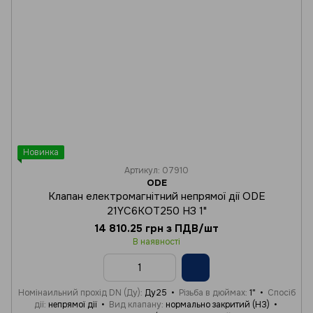
Новинка
Артикул: 07910
ODE
Клапан електромагнітний непрямої дії ODE
21YC6KOT250 НЗ 1"
14 810.25 грн з ПДВ/шт
В наявності
Номінаильний прохід DN (Ду)
Ду25
Різьба в дюймах
1"
Спосіб
дії
непрямої дії
Вид клапану
нормально закритий (НЗ)