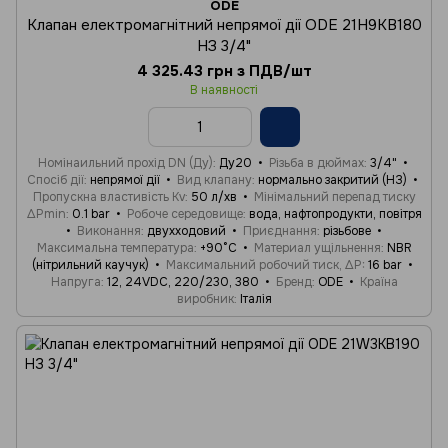
ODE
Клапан електромагнітний непрямої дії ODE 21H9KB180
НЗ 3/4"
4 325.43 грн з ПДВ/шт
В наявності
Номінаильний прохід DN (Ду)
Ду20
Різьба в дюймах
3/4"
Спосіб дії
непрямої дії
Вид клапану
нормально закритий (НЗ)
Пропускна властивість Kv
50 л/хв
Мінімальний перепад тиску
ΔPmin
0.1 bar
Робоче середовище
вода, нафтопродукти, повітря
Виконання
двухходовий
Приєднання
різьбове
Максимальна температура
+90°C
Материал ущільнення
NBR
(нітрильний каучук)
Максимальний робочий тиск, ΔP
16 bar
Напруга
12, 24VDC, 220/230, 380
Бренд
ODE
Країна
виробник
Італія