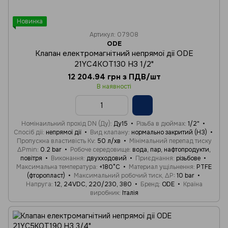
Новинка
Артикул: 07908
ODE
Клапан електромагнітний непрямої дії ODE
21YC4KOT130 НЗ 1/2"
12 204.94 грн з ПДВ/шт
В наявності
Номінаильний прохід DN (Ду)
Ду15
Різьба в дюймах
1/2"
Спосіб дії
непрямої дії
Вид клапану
нормально закритий (НЗ)
Пропускна властивість Kv
50 л/хв
Мінімальний перепад тиску
ΔPmin
0.2 bar
Робоче середовище
вода, пар, нафтопродукти,
повітря
Виконання
двухходовий
Приєднання
різьбове
Максимальна температура
+180°C
Материал ущільнення
PTFE
(фторопласт)
Максимальний робочий тиск, ΔP
10 bar
Напруга
12, 24VDC, 220/230, 380
Бренд
ODE
Країна
виробник
Італія