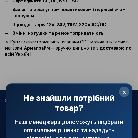
Сертифікати CE, UL, NSF, ISO
Варіанти з латунним, пластиковим і нержавіючим
корпусом
Підходить для 12V, 24V, 110V, 220V AC/DC
Змінні котушки та ремонтопридатність
🔹 Купити електромагнітні клапани ODE можна в інтернет-
магазині
Армапрайм
— зручно, вигідно та з
доставкою по
всій Україні
!
×
Не знайшли потрібний
068 022-80-81
099 387-28-27
063 077-69-11
товар?
093 971-98-73
Контакти
Наші менеджери допоможуть підібрати
оптимальне рішення та нададуть
Повна версія сайту