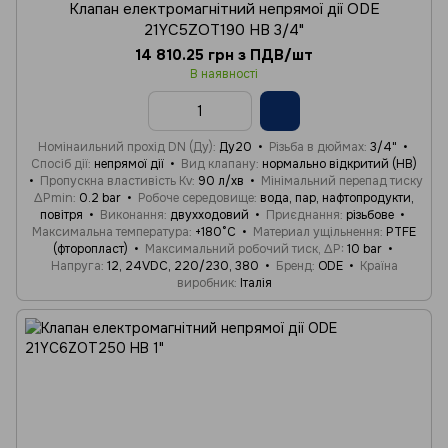
Клапан електромагнітний непрямої дії ODE
21YC5ZOT190 НВ 3/4"
14 810.25 грн з ПДВ/шт
В наявності
Номінаильний прохід DN (Ду)
Ду20
Різьба в дюймах
3/4"
Спосіб дії
непрямої дії
Вид клапану
нормально відкритий (НВ)
Пропускна властивість Kv
90 л/хв
Мінімальний перепад тиску
ΔPmin
0.2 bar
Робоче середовище
вода, пар, нафтопродукти,
повітря
Виконання
двухходовий
Приєднання
різьбове
Максимальна температура
+180°C
Материал ущільнення
PTFE
(фторопласт)
Максимальний робочий тиск, ΔP
10 bar
Напруга
12, 24VDC, 220/230, 380
Бренд
ODE
Країна
виробник
Італія