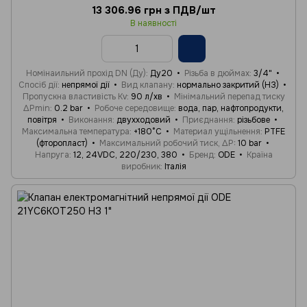
13 306.96 грн з ПДВ/шт
В наявності
Номінаильний прохід DN (Ду)
Ду20
Різьба в дюймах
3/4"
Спосіб дії
непрямої дії
Вид клапану
нормально закритий (НЗ)
Пропускна властивість Kv
90 л/хв
Мінімальний перепад тиску
ΔPmin
0.2 bar
Робоче середовище
вода, пар, нафтопродукти,
повітря
Виконання
двухходовий
Приєднання
різьбове
Максимальна температура
+180°C
Материал ущільнення
PTFE
(фторопласт)
Максимальний робочий тиск, ΔP
10 bar
Напруга
12, 24VDC, 220/230, 380
Бренд
ODE
Країна
виробник
Італія