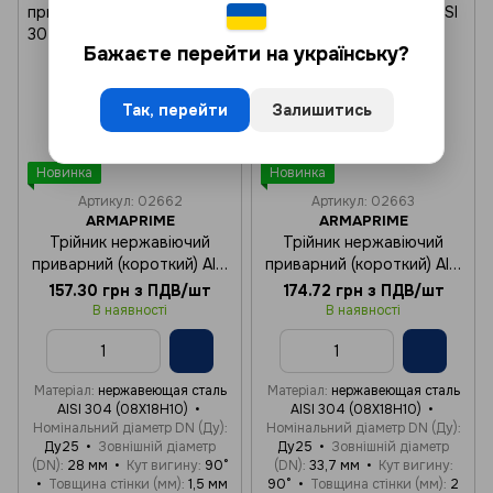
Бажаєте перейти на українську?
Так, перейти
Залишитись
Новинка
Новинка
Артикул: 02662
Артикул: 02663
ARMAPRIME
ARMAPRIME
Трійник нержавіючий
Трійник нержавіючий
приварний (короткий) AISI
приварний (короткий) AISI
304 Ду25 (Ø 28x1,5)
304 Ду25 (Ø 33,7x2)
157.30 грн з ПДВ/шт
174.72 грн з ПДВ/шт
В наявності
В наявності
Матеріал
нержавеющая сталь
Матеріал
нержавеющая сталь
AISI 304 (08Х18Н10)
AISI 304 (08Х18Н10)
Номінальний діаметр DN (Ду)
Номінальний діаметр DN (Ду)
Ду25
Зовнішній діаметр
Ду25
Зовнішній діаметр
(DN)
28 мм
Кут вигину
90°
(DN)
33,7 мм
Кут вигину
Товщина стінки (мм)
1,5 мм
90°
Товщина стінки (мм)
2