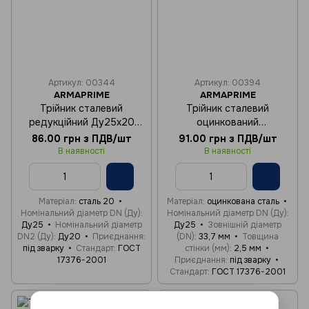
Артикул: 00344
Артикул: 00394
ARMAPRIME
ARMAPRIME
Трійник сталевий
Трійник сталевий
редукційний Ду25x20
оцинкований
(33х26)
рівнопрохідний Ду25
86.00 грн з ПДВ/шт
91.00 грн з ПДВ/шт
(33.7х2.5)
В наявності
В наявності
Матеріал
сталь 20
Матеріал
оцинкована сталь
Номінальний діаметр DN (Ду)
Номінальний діаметр DN (Ду)
Ду25
Номінальний діаметр
Ду25
Зовнішній діаметр
DN2 (Ду)
Ду20
Приєднання
(DN)
33,7 мм
Товщина
під зварку
Стандарт
ГОСТ
стінки (мм)
2,5 мм
17376-2001
Приєднання
під зварку
Стандарт
ГОСТ 17376-2001