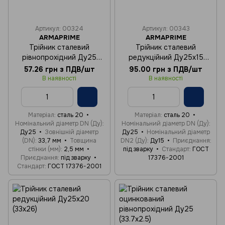
Артикул: 00324
Артикул: 00343
ARMAPRIME
ARMAPRIME
Трійник сталевий
Трійник сталевий
рівнопрохідний Ду25
редукційний Ду25x15
(33.7х2.5)
(33х21)
57.26 грн з ПДВ/шт
95.00 грн з ПДВ/шт
В наявності
В наявності
Матеріал
сталь 20
Матеріал
сталь 20
Номінальний діаметр DN (Ду)
Номінальний діаметр DN (Ду)
Ду25
Зовнішній діаметр
Ду25
Номінальний діаметр
(DN)
33,7 мм
Товщина
DN2 (Ду)
Ду15
Приєднання
стінки (мм)
2,5 мм
під зварку
Стандарт
ГОСТ
Приєднання
під зварку
17376-2001
Стандарт
ГОСТ 17376-2001