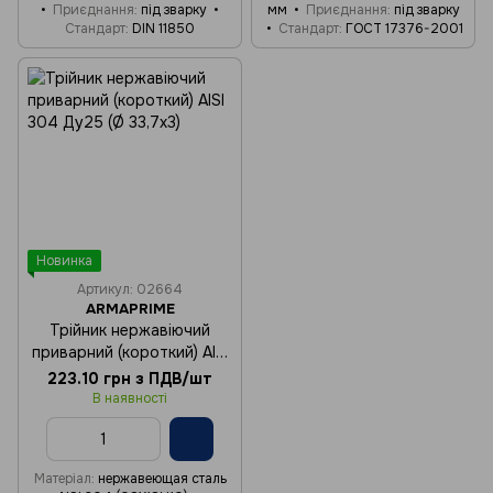
Приєднання
під зварку
мм
Приєднання
під зварку
Стандарт
DIN 11850
Стандарт
ГОСТ 17376-2001
Новинка
Артикул: 02664
ARMAPRIME
Трійник нержавіючий
приварний (короткий) AISI
304 Ду25 (Ø 33,7x3)
223.10 грн з ПДВ/шт
В наявності
Матеріал
нержавеющая сталь