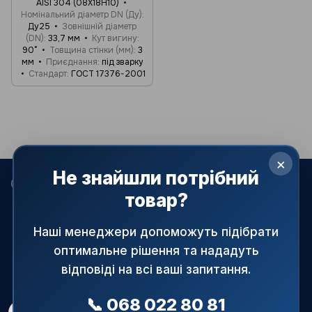
AISI 304 (08Х18Н10)
Номінальний діаметр DN (Ду)
Ду25
Зовнішній діаметр
(DN)
33,7 мм
Кут вигину
90°
Товщина стінки (мм)
3
мм
Приєднання
під зварку
Стандарт
ГОСТ 17376-2001
×
Не знайшли потрібний
068 022-80-81
099 387-28-27
063 077-69-11
товар?
093 971-98-73
Контакти
Наші менеджери допоможуть підібрати
оптимальне рішення та нададуть
Повна версія сайту
відповіді на всі ваші запитання.
© 2015—2026
АРМАПРАЙМ — офіційний постачальник
трубопровідної і запірної арматури в Україні.
📞 068 022 80 81
При використанні матеріалів сайту посилання на джерело