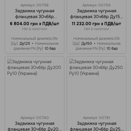
Артикул: 00758
Артикул: 00759
Задвижка чугунная
Задвижка чугунная
фланцевая 30ч6бр
фланцевая 30ч6бр Ду150
Ду125/100 Ру10 (Украина)
Ру10 (Украина)
6 804.00 грн з ПДВ/шт
11 232.00 грн з ПДВ/шт
Нет в наличии
Нет в наличии
Номинальный диаметр DN
Номинальный диаметр DN
(Ду)
Ду125
Номинальное
(Ду)
Ду150
Номинальное
давление PN (Ру)
10 бар
давление PN (Ру)
10 бар
Артикул: 00760
Артикул: 00761
Задвижка чугунная
Задвижка чугунная
фланцевая 30ч6бр Ду200
фланцевая 30ч6бр Ду250