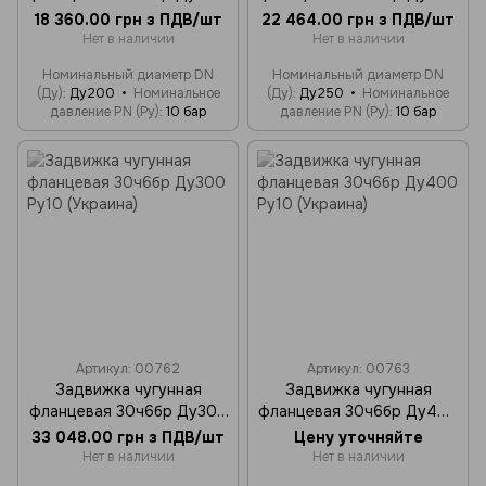
Ру10 (Украина)
Ру10 (Украина)
18 360.00 грн з ПДВ/шт
22 464.00 грн з ПДВ/шт
Нет в наличии
Нет в наличии
Номинальный диаметр DN
Номинальный диаметр DN
(Ду)
Ду200
Номинальное
(Ду)
Ду250
Номинальное
давление PN (Ру)
10 бар
давление PN (Ру)
10 бар
Артикул: 00762
Артикул: 00763
Задвижка чугунная
Задвижка чугунная
фланцевая 30ч6бр Ду300
фланцевая 30ч6бр Ду400
Ру10 (Украина)
Ру10 (Украина)
33 048.00 грн з ПДВ/шт
Цену уточняйте
Нет в наличии
Нет в наличии