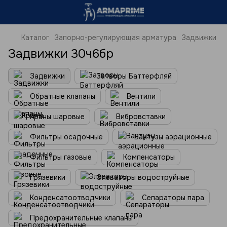
Каталог
Запорно-регулирующая арматура
Задвижки
Задвижки 30ч6бр
Задвижки
Затворы Баттерфляй
Обратные клапаны
Вентили
Краны шаровые
Вибровставки
Фильтры осадочные
Вантузы аэрационные
Фильтры газовые
Компенсаторы
Грязевики
Элеваторы водоструйные
Конденсатоотводчики
Сепараторы пара
Предохранительные клапаны