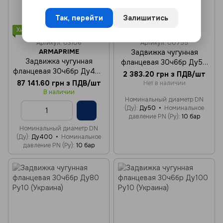
Так, перейти
Залишитись
Хит
Артикул: 03106
Артикул: 00755
ARMAPRIME
Задвижка чугунная
Задвижка чугунная
фланцевая 30ч6бр Ду50
фланцевая 30ч6бр Ду400
Ру10 (Украина)
2 383.20 грн з ПДВ/шт
Ру10
87 141.60 грн з ПДВ/шт
Нет в наличии
В наличии
Номинальный диаметр DN
(Ду)
Ду50
Номинальное
давление PN (Ру)
10 бар
Номинальный диаметр DN
(Ду)
Ду400
Номинальное
давление PN (Ру)
10 бар