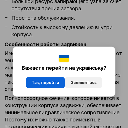
Большой ресурс запирающего узла за счёт
отсутствия трения затвора.
Простота обслуживания.
Стойкость к высокому давлению внутри
корпуса.
Особенности работы задвижек
Имеют более прочную структуру в отличие от
вентилей. Служат для плотного перекрытия
инженерных систем и технологических
Бажаєте перейти на українську?
магистралей. Корпус задвижек изготовлен из
таких прочных материалов, как нержавеющая
Так, перейти
Залишитись
сталь и чугун.
Полнопроходное сечение, которое имеется в
конструкции корпуса задвижки, обеспечивает
минимальное гидравлическое сопротивление.
Поэтому их можно также применять в
технологических линиях с высокой скоростью