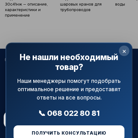
30с41нж — описание,
шаровых кранов для
воды
характеристики и
трубопроводов
применение
×
Не нашли необходимый
068 022-80-81
099 387-28-27
063 077-69-11
товар?
093 971-98-73
Контакты
Наши менеджеры помогут подобрать
оптимальное решение и предоставят
Полная версия сайта
ответы на все вопросы.
© 2015—2026
АРМАПРАЙМ — официальный поставщик
трубопроводной и запорной арматуры в Украине.
📞 068 022 80 81
При использовании материалов сайта ссылка на источник
Рейтинг магазину
5.0
★
обязательна!
48 відгуків
Рус
Укр
ПОЛУЧИТЬ КОНСУЛЬТАЦИЮ