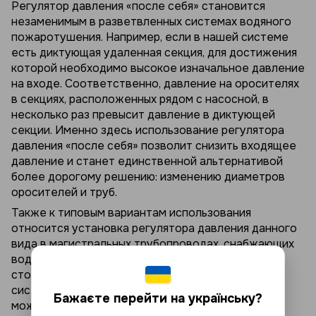
Регулятор давления «после себя» становится
незаменимым в разветвленных системах водяного
пожаротушения. Например, если в нашей системе
есть диктующая удаленная секция, для достижения
которой необходимо высокое изначальное давление
на входе. Соответственно, давление на оросителях
в секциях, расположенных рядом с насосной, в
несколько раз превысит давление в диктующей
секции. Именно здесь использование регулятора
давления «после себя» позволит снизить входящее
давление и станет единственной альтернативой
более дорогому решению: изменению диаметров
оросителей и труб.
Также к типовым вариантам использования
относится установка регулятора давления данного
вида в магистральных трубопроводах, снабжающих
водозаполненные и «сухие» трубы, в
стояках дренчерных систем, в водонапорных
системах, подающих воду на шланги. Регулятор
Бажаєте перейти на українську?
может быть частью узла управления, который