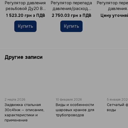
Регулятор давления
Регулятор перепада
Регулятор пер
резьбовой Ду20 ВВ
давления/расхода
давления
(0.5-6 бар) F.A.R.G.
Ду15 GIACOMINI
фланцевый RD 
1 523.20 грн з ПДВ
2 750.03 грн з ПДВ
Цену уточня
арт. 504
R206AY103
LDM Ду25
Купить
Купить
Другие записи
2 марта 2026
10 февраля 2026
5 января 20
Задвижка стальная
Виды и особенности
Сетчатый 
30с41нж — описание,
шаровых кранов для
воды
характеристики и
трубопроводов
применение