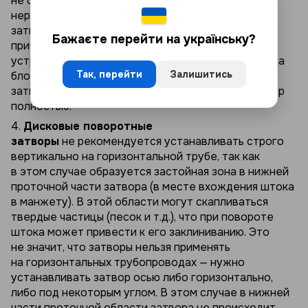
не открывается без применения
нерегламинтированных методов (описаны выше),
затвор следует демонтировать и установить
Бажаєте перейти на українську?
причину препятствующуу нормальной работе
устройства и устранить ее. В случае, если причина
Так, перейти
Залишитись
блокирующая нормальную работу поворотного
затвора не устраняемая, следует заменить затвор
полностью.
4.
Дисковые поворотные
затворы
не рекомендуется устанавливать строго
вертикально на горизонтальной трубе, так как
в этом случае образуется застойная зона в нижней
проточной части затвора (в месте вхождения штока
в манжету). В этой области могут скапливаться
твердые частицы (песок и т.д.), что при повороте
штока может привести к его заклиниванию. Это
не значит, что затворы нельзя применять
на горизонтальных трубопроводах — нужно
устанавливать затвор осью либо горизонтально,
либо под некоторым углом. В этом случае в нижней
части проточной области затвора не происходит