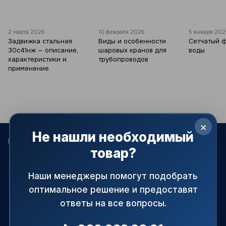
2 марта 2026
10 февраля 2026
5 января 20
Задвижка стальная
Виды и особенности
Сетчатый 
30с41нж — описание,
шаровых кранов для
воды
характеристики и
трубопроводов
применение
×
Не нашли необходимый
068 022-80-81
099 387-28-27
063 077-69-11
товар?
093 971-98-73
Контакты
Наши менеджеры помогут подобрать
оптимальное решение и предоставят
Полная версия сайта
ответы на все вопросы.
© 2015—2026
АРМАПРАЙМ — официальный поставщик
трубопроводной и запорной арматуры в Украине.