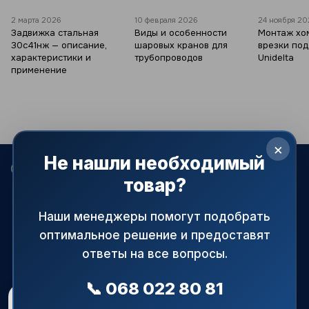
2 марта 2026
10 февраля 2026
24 ноября 2
Задвижка стальная
Виды и особенности
Монтаж хо
30с41нж — описание,
шаровых кранов для
врезки по
характеристики и
трубопроводов
Unidelta
применение
×
Не нашли необходимый
068 022-80-81
099 387-28-27
063 077-69-11
товар?
093 971-98-73
Контакты
Наши менеджеры помогут подобрать
оптимальное решение и предоставят
Полная версия сайта
ответы на все вопросы.
© 2015—2026
АРМАПРАЙМ — официальный поставщик
трубопроводной и запорной арматуры в Украине.
📞 068 022 80 81
При использовании материалов сайта ссылка на источник
Рейтинг магазину
5.0
★
обязательна!
48 відгуків