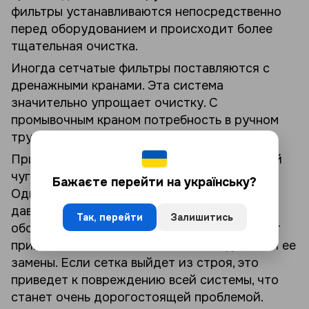
фильтры устанавливаются непосредственно
перед оборудованием и происходит более
тщательная очистка.
Иногда сетчатые фильтры поставляются с
дренажными кранами. Эта система
значительно упрощает очистку. С
промывочным краном потребность в ручном
труде значительно снижается.
При правильной установке фильтр сетчатый
чугунный требует минимального контроля.
Бажаєте перейти на українську?
Однако, важно следить за изменением
давления на участке с фильтром, чтобы
Так, перейти
Залишитись
оборудование не переполнялось. Это может
привести к поломке сетки и необходимости ее
замены. Если сетка выйдет из строя, это
приведет к повреждению всей системы, что
станет очень дорогостоящей проблемой.