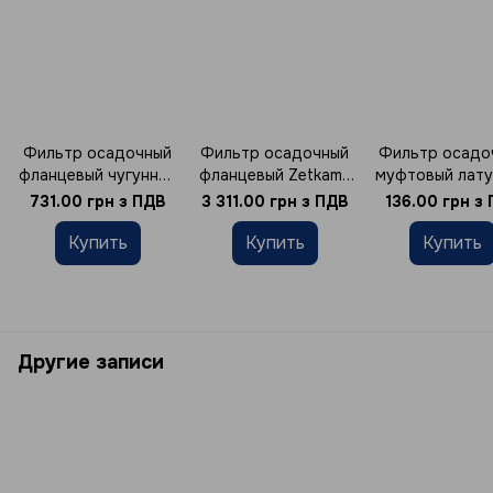
Фильтр осадочный
Фильтр осадочный
Фильтр осадо
фланцевый чугунный
фланцевый Zetkama
муфтовый лат
Ду32 Ру16
арт. 821 Ду40 Ру16
Thermo Alliance
731.00 грн з ПДВ
3 311.00 грн з ПДВ
136.00 грн з
Ру10
Купить
Купить
Купить
Другие записи