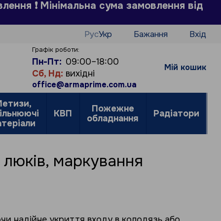
влення ❗ Мінімальна сума замовлення від
Рус
Укр
Бажання
Вхід
н
Графік роботи:
Пн-Пт:
09:00–18:00
Мій кошик
Сб, Нд:
вихідні
office@armaprime.com.ua
етизи,
Пожежне
ільнюючі
КВП
Радіатори
обладнання
о
атеріали
и люків, маркування
чи надійне укриття входу в колодязь або