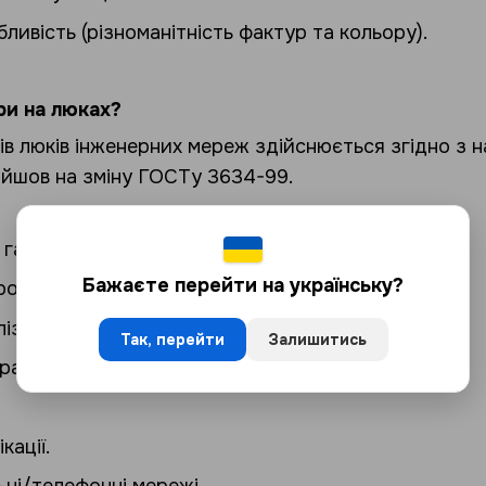
ливість (різноманітність фактур та кольору).
ри на люках?
пів люків інженерних мереж здійснюється згідно з
ийшов на зміну ГОСТу 3634-99.
з гарячою чи холодною водою.
Бажаєте перейти на українську?
ромислові каналізаційні стоки.
ізація.
Так, перейти
Залишитись
рант.
кації.