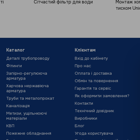
ті
Сітчастий фільтр для води
Монтаж хом
тиском Uni
Каталог
Клієнтам
Деталі трубопроводу
Вхід до кабінету
Фітинги
Про нас
Запірно-регулююча
Оплата і доставка
арматура
Обмін та повернення
Харчова нержавіюча
Гарантія та сервіс
арматура
Як оформити замовлення?
Труби та металопрокат
Контакти
Каналізація
Технічний довідник
Метизи, ущільнюючі
матеріали
Виробники
КВП
Блог
Пожежне обладнання
Угода користувача