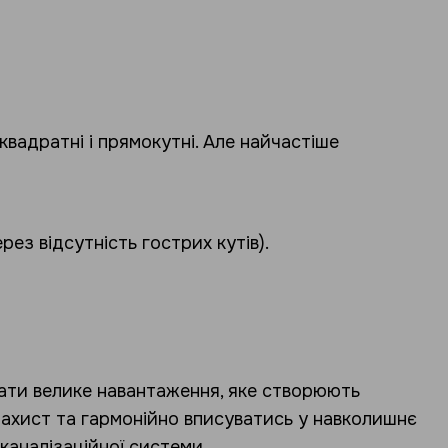
квадратні і прямокутні. Але найчастіше
ез відсутність гострих кутів).
вати велике навантаження, яке створюють
 захист та гармонійно вписуватись у навколишнє
аналізаційної системи.