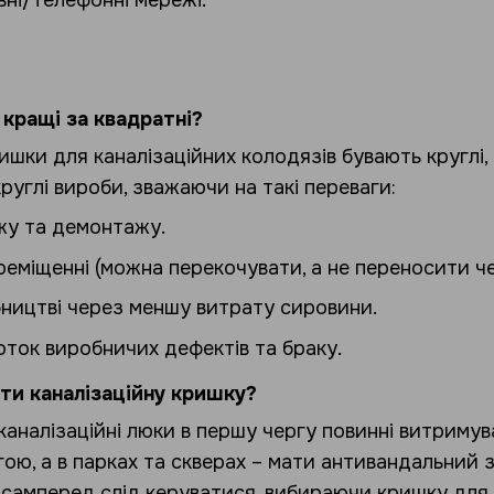
ні/телефонні мережі.
 кращі за квадратні?
ишки для каналізаційних колодязів бувають круглі, 
углі вироби, зважаючи на такі переваги:
у та демонтажу.
реміщенні (можна перекочувати, а не переносити чер
ництві через меншу витрату сировини.
оток виробничих дефектів та браку.
ти каналізаційну кришку?
каналізаційні люки в першу чергу повинні витриму
гою, а в парках та скверах – мати антивандальний
самперед слід керуватися, вибираючи кришку для к