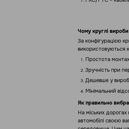
ГКС/ГТС – кабель
Чому круглі вироби
За конфігурацією кр
використовуються кр
Простота монтаж
Зручність при пе
Дешевше у вироб
Мінімальний відс
Як правильно вибра
На міських дорогах 
автомобілі своєю ва
середовище. Цим на