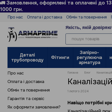
🚛 Замовлення, оформлені та оплачені до 1
Перейти до основного контенту
1000 грн.
Про нас
Оплата і доставка
Обмін та повернення
Технічний довідник
Виробники
Блог
Угода кор
Якість, якій довіряю
Запірно-
Деталі
Фітинги
регулююча
трубопроводу
арматура
Про нас
Головна
Блог
Каналізаці
Каналізацій
Оплата і доставка
Обмін та повернення
1 лютого 2024
Гарантія та сервіс
Навіщо потрібні кр
Як оформити замовлення?
Каналізаційний люк