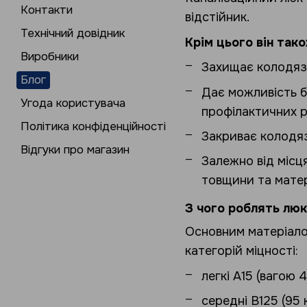
Контакти
відстійник.
Технічний довідник
Крім цього він тако
Виробники
Захищає колодязь
Блог
Дає можливість б
Угода користувача
профілактичних р
Політика конфіденційності
Закриває колодяз
Відгуки про магазин
Залежно від місц
товщини та матер
З чого роблять люк
Основним матеріалом
категорій міцності:
легкі А15 (вагою 
середні В125 (95