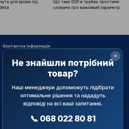
ута для врізки під
Що таке SDR в трубах: простими
delta
словами про важливий параметр
Контактна інформація
068 022-80-81
068 022-80-81
×
Не знайшли потрібний
099 387-28-27
063 077-69-11
063 077-69-11
office@armaprime.com.ua
товар?
093 971-98-73
02099, Україна, м. Київ, вул.
Передзвонити вам?
Наші менеджери допоможуть підібрати
Бориспільська, 7, оф. 245 (БЦ
«АРМ ТЕК»)
оптимальне рішення та нададуть
Мапа проїзду
відповіді на всі ваші запитання.
📞 068 022 80 81