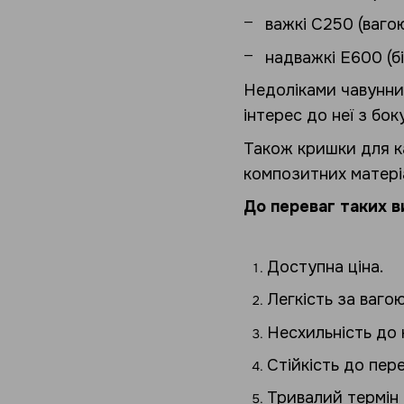
важкі С250 (вагою
надважкі Е600 (б
Недоліками чавунних
інтерес до неї з бо
Також кришки для ка
композитних матеріа
До переваг таких в
Доступна ціна.
Легкість за вагою
Несхильність до к
Стійкість до пер
Тривалий термін 