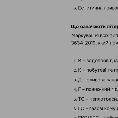
Естетична приваб
Що означають літе
Маркування всіх ти
3634-2019, який пр
В – водопровід і
К – побутові та п
Д – зливова канал
Г – пожежний гід
ТС – теплотраси.
ГС – газові комуні