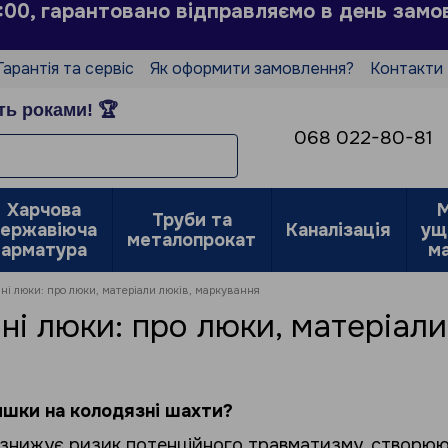
3:00, гарантовано відправляємо в день замо
Гарантія та сервіс
Як оформити замовлення?
Контакти
истувача
Політика конфіденційності
Відгуки про магази
ть роками! 🏆
068 022-80-81
Харчова
М
Труби та
нержавіюча
Каналізація
ущ
металопрокат
арматура
м
йні люки: про люки, матеріали люків, маркування
ні люки: про люки, матеріал
ишки на колодязні шахти?
 знижує ризик потенційного травматизму, створюю