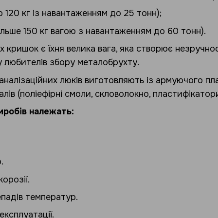
 120 кг із навантаженням до 25 тонн);
ільше 150 кг вагою з навантаженням до 60 тонн).
 кришок є їхня велика вага, яка створює незручност
ку любителів збору металобрухту.
налізаційних люків виготовляють із армуючого пла
лів (поліефірні смоли, скловолокно, пластифікатори
иробів належать:
.
орозії.
епадів температур.
експлуатації.